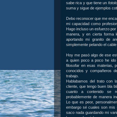
sabe rica y que tiene un
fotol
suma y sigue de ejemplos cot
Debo reconocer que me encan
mi capacidad como profesiona
Hago incluso un esfuerzo por 
manera, y en cierta forma lo
aportando mi granito de a
simplemente pelando el cable 
Hoy me pasó algo de ese est
a quien poco a poco he ido
filosofar en esas materias,
conocidos y compañeros de
trabajo.
Hablabamos del trato con 
cliente, que tengo buen bla b
cuanto a contenido se re
probablemente de manera inc
Lo que es peor, personalmen
embargo sé cuales son mis 
saco nada guardando mi vanid