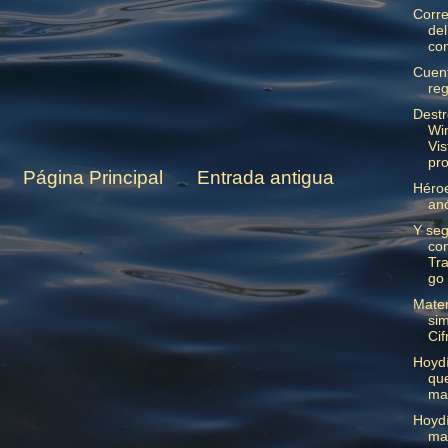
Corre
del
con
Cuen
reg
Dest
Wi
Vis
pr
Página Principal
Entrada antigua
Héro
an
Y se
con
Tra
go
Mate
sim
Cif
Hoydí
que
ma
Hoydí
ma