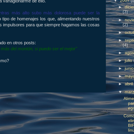
▼
2007
(
 vanagloriarme de ello.
►
dici
(3)
ntras más alto subo más dolorosa puede ser la
o tipo de homenajes los que, alimentando nuestros
►
novi
(2)
os impulsores para que siempre hagamos las cosas
►
octu
►
sept
do en otros posts:
(4)
 más del montón, si puedo ser el mejor"
►
ago
ismo?
►
julio
►
juni
►
may
►
abri
▼
mar
Alime
par
eg
Com
eli
BI
lin