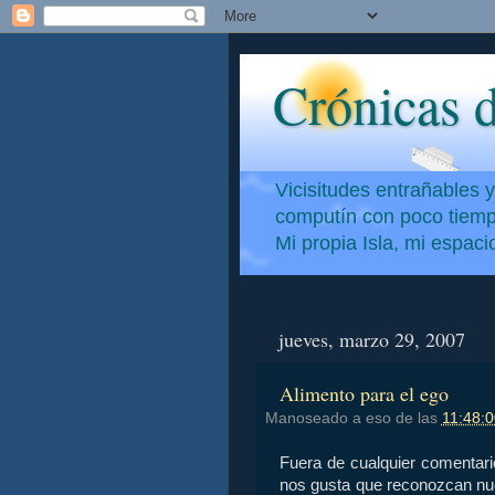
Crónicas d
Vicisitudes entrañables 
computín con poco tiempo
Mi propia Isla, mi espac
jueves, marzo 29, 2007
Alimento para el ego
Manoseado a eso de las
11:48:0
Fuera de cualquier comentario
nos gusta que reconozcan nu