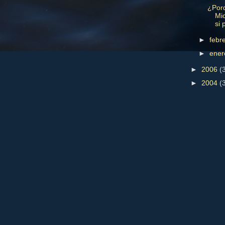
¿Por
Mic
si
►
febr
►
ene
►
2006
(
►
2004
(