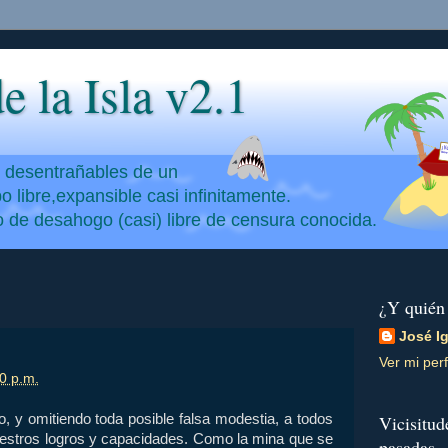
e la Isla v2.1
y desentrañables de un
 libre,expansible casi infinitamente.
io de desahogo (casi) libre de censura conocida.
¿Y quién
José I
Ver mi perf
0 p.m.
, y omitiendo toda posible falsa modestia, a todos
Vicisitud
estros logros y capacidades. Como la mina que se
pasadas