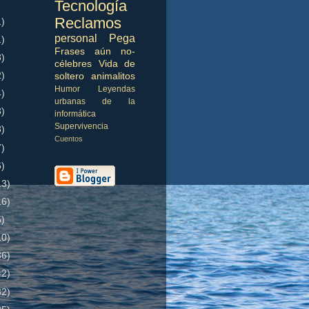
Tecnología
Reclamos
1)
personal
Pega
1)
Frases aún no-
3)
célebres
Vida de
2)
soltero
animalitos
Humor
Leyendas
4)
urbanas de la
3)
informática
Supervivencia
3)
Cuentos
7)
6)
13)
16)
5)
10)
36)
42)
32)