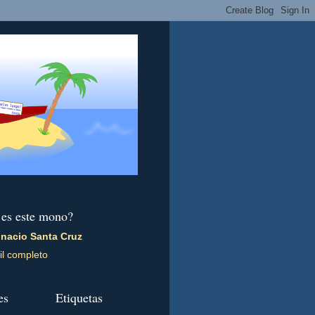
 es este mono?
gnacio Santa Cruz
il completo
es
Etiquetas