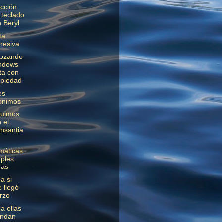
cción
 teclado
 Beryl
ta
resiva
rozando
ndows
ta con
opiedad
es
ónimos
guimos
 el
nsantia
máticas
ples:
ras
a si
 llegó
rzo
a ellas
ndan