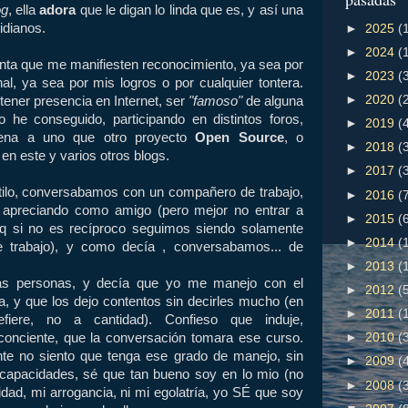
og
, ella
adora
que le digan lo linda que es, y así una
idianos.
►
2025
(
►
2024
(
ta que me manifiesten reconocimiento, ya sea por
►
2023
(
l, ya sea por mis logros o por cualquier tontera.
►
2020
(
tener presencia en Internet, ser
"famoso"
de alguna
 he conseguido, participando en distintos foros,
►
2019
(
rena a uno que otro proyecto
Open Source
, o
►
2018
(
en este y varios otros blogs.
►
2017
(
ilo, conversabamos con un compañero de trabajo,
►
2016
(
 apreciando como amigo (pero mejor no entrar a
►
2015
(
 pq si no es recíproco seguimos siendo solamente
►
2014
(
 trabajo), y como decía , conversabamos... de
►
2013
(
las personas, y decía que yo me manejo con el
►
2012
(
la, y que los dejo contentos sin decirles mucho (en
►
2011
(
fiere, no a cantidad). Confieso que induje,
onciente, que la conversación tomara ese curso.
►
2010
(
te no siento que tenga ese grado de manejo, sin
►
2009
(
capacidades, sé que tan bueno soy en lo mio (no
►
2008
(
ad, mi arrogancia, ni mi egolatría, yo SÉ que soy