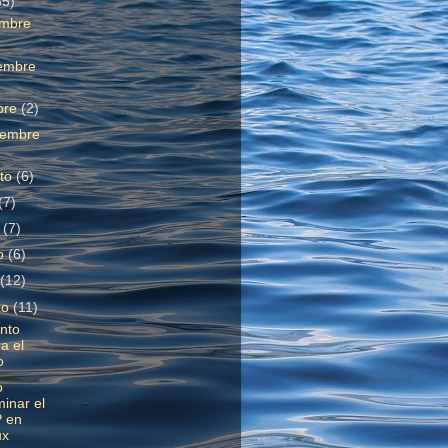
85)
embre
embre
bre
(2)
iembre
sto
(6)
(7)
o
(7)
o
(6)
l
(12)
zo
(11)
nto
a el
o
o
minar el
P en
ux