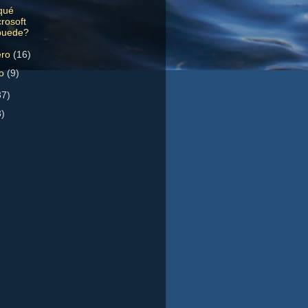
qué
rosoft
 puede?
ero
(16)
ro
(9)
37)
3)