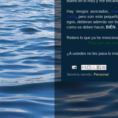
bueno en lo mio) y me encanta
Hay riesgos asociados,
mie
caída
, pero son este pequeñ
egos, debieran además ser l
como se deben hacer,
BIÉN
.
Reitero lo que ya he menciona
"Para qué ser uno
¿A ustedes no les pasa lo m
Vendría siendo:
Personal