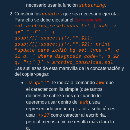
necesario usar la función
.
substring
Construir los
que sea necesario ejecutar.
updates
Para ello se debe ejecutar el
toxi-comando
:
cat archivo_resultados.txt | awk -v
q="'" -F'|' '{
gsub(/[[:space:]]*/,"",$1);
gsub(/[[:space:]]*/,"",$2); print
"update care_icd10_bg set type =", q
$1 q, " where diagnosis_code=", q $2
q, "\;" }' > archivo_consultas.sql
Las sutilezas de esta maravilla de la concatenación y
del copiar-pegar:
le indica al comando
que
-v q="'"
awk
el caracter comilla simple (que tantos
dolores de cabeza nos da cuando lo
queremos usar dentro del
), sea
awk
representado por una q. La otra solución es
usar
como caracter al escribirla,
\x27
pero al menos a mi me resulta más clara la
q.