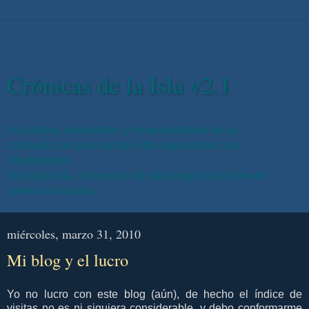
Crónicas de la Isla v2.1
Vicisitudes entrañables y desentrañables de un
computín con poco tiempo libre,expansible casi
infinitamente.
Mi propia Isla, mi espacio de desahogo (casi) libre de
censura conocida.
miércoles, marzo 31, 2010
Mi blog y el lucro
Yo no lucro con este blog (aún), de hecho el índice de
visitas no es ni siquiera considerable, y debo conformarme