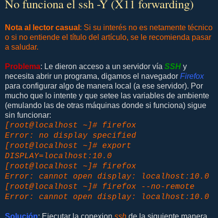
No funciona el ssh -Y (X11 forwarding)
Nota al lector casual
: Si su interés no es netamente técnico
o si no entiende el título del artículo, se le recomienda pasar
a saludar.
Problema
: Le dieron acceso a un servidor vía
SSH
y
necesita abrir un programa, digamos el navegador
Firefox
para configurar algo de manera local (a ese servidor). Por
mucho que lo intente y que setee las variables de ambiente
(emulando las de otras máquinas donde si funciona) sigue
sin funcionar:
[root@localhost ~]# firefox
Error: no display specified
[root@localhost ~]# export
DISPLAY=localhost:10.0
[root@localhost ~]# firefox
Error: cannot open display: localhost:10.0
[root@localhost ~]# firefox --no-remote
Error: cannot open display: localhost:10.0
Solución
: Ejecutar la conexion
ssh
de la siguiente manera