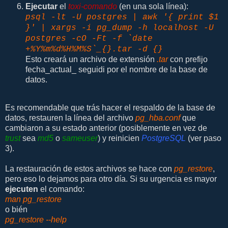
Ejecutar
el
toxi-comando
(en una sola línea):
psql -lt -U postgres | awk '{ print $1
}' | xargs -i pg_dump -h localhost -U
postgres -cO -Ft -f `date
+%Y%m%d%H%M%S`_{}.tar -d {}
Esto creará un archivo de extensión
.tar
con prefijo
fecha_actual_ seguidi por el nombre de la base de
datos.
Es recomendable que trás hacer el respaldo de la base de
datos, restauren la línea del archivo
pg_hba.conf
que
cambiaron a su estado anterior (posiblemente en vez de
trust
sea
md5
o
sameuser
) y reinicien
PostgreSQL
(ver paso
3).
La restauración de estos archivos se hace con
pg_restore
,
pero eso lo dejamos para otro día. Si su urgencia es mayor
ejecuten
el comando:
man pg_restore
o bién
pg_restore --help