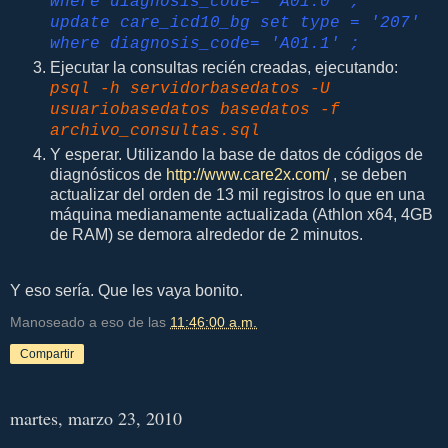
where diagnosis_code= 'A01.0' ;
update care_icd10_bg set type = '207'
where diagnosis_code= 'A01.1' ;
Ejecutar la consultas recién creadas, ejecutando:
psql -h servidorbasedatos -U
usuariobasedatos basedatos -f
archivo_consultas.sql
Y esperar. Utilizando la base de datos de códigos de
diagnósticos de
http://www.care2x.com/
, se deben
actualizar del orden de 13 mil registros lo que en una
máquina medianamente actualizada (Athlon x64, 4GB
de RAM) se demora alrededor de 2 minutos.
Y eso sería. Que les vaya bonito.
Manoseado a eso de las
11:46:00 a.m.
Compartir
martes, marzo 23, 2010