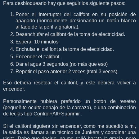
Para desbloquearlo hay que seguir los siguiente pasos:
Poner el interruptor del califont en su posición de
apagado (normalmente presionando un botón blanco
al lado de la perilla giratoria).
Desenchufar el califont de la toma de electricidad.
Esperar 10 minutos
Enchufar el califont a la toma de electricidad.
Encender el califont.
Dar el agua 3 segundos (no más que eso)
Repetir el paso anterior 2 veces (total 3 veces)
Eso debiera resetear el califont, y este debiera volver a
encender.
Personalmente hubiera preferido un botón de reseteo
(pequeñito oculto debajo de la carcaza), o una combinación
de teclas tipo Control+Alt+Suprimir .
Si el califont siguiera sin encender, como me sucedió a mi,
la salida es llamar a un técnico de Junkers y coordinar una
visita. Debo que decirlo, no me salió barata la gracia, pero