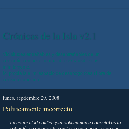
Crónicas de la Isla v2.1
Vicisitudes entrañables y desentrañables de un
computín con poco tiempo libre,expansible casi
infinitamente.
Mi propia Isla, mi espacio de desahogo (casi) libre de
censura conocida.
lunes, septiembre 29, 2008
Políticamente incorrecto
"La correctitud política (ser políticamente correcto) es la
cobardía de quienes temen las consecuencias de sus