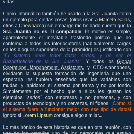
vidas.
Como informático también he usado a la Sra. Juanita como
un ejemplo para ciertas cosas, (otros usan a
Marcelo Salas
,
otros a
Chewbacca
) sin embargo me he dado cuenta que
la
Sra. Juanita no es
TI
compatible
. El motivo es simple,
aparentemente el inevitable trasfondo político que no
conforma a todos los interlocutores (habitualmente cargos
en los bloques superiores de la pirámide) es justificado con
"El sistema debe tener datos serios, y no ser el
Bazar/Boliche de la Sra. Juanita"
. Y todos los
G
lobal
O
perations
M
anagement
A
ssistants
, y CEO-wannabees,
olvidaron la supuesta formación de ingeniería que uno
esperaría les hubiera enseñado que las variables son
mudas, y lapidaron el sistema por forma y no por fondo.
Simplemente por el hecho que a ellos les gustan los
ejemplos
"serios"
con empresas y no personas, y con
productos de tecnología y no cervezas, ni fideos.
¡Como si
el sistema fuera a funcionar mejor con ese tipo de datos!
Ignoro si
Lorem Lipsum
consigue algo similar...
Lo más irónico de esta historia es que en otra reunión, con
una de las estrellas
uno de los personajes que estuvo