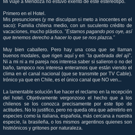
Mi viaje a Mendoza no estuvo exento de este estereotipo.
Primero en el Hotel.
Mis presunciones (y me disculpan si meto a inocentes en el
saco): Familia chilena medio, con un suculento crédito de
vacaciones, mucho plástico.
"Estamos pagando pos oye, así
que tenemos derecho a hacer lo que se nos plazca."
Muy bien caballero. Pero hay una cosa que se llaman
buenos modales, que rigen aquí y en
"la quebrada del ají"
.
Ni a mi ni a mi pareja nos interesa saber si salieron o no del
baño, tampoco nos interesa enterarnos que están viendo el
clima en el canal nacional (que se transmite por TV Cable).
Irónico ya que en Chile, es el único canal que NO ven...
La lamentable solución fue hacer el reclamo en la recepción
del hotel. Objetivamente vergonzoso el hecho que a los
chilenos se los conozca precisamente por este tipo de
actitudes. No lo justifico, pero no queda otra que admitirlo en
especies como la italiana, española, más cercana a nuestra
especie, la brasileña, o los mismos argentinos quienes son
histriónicos y gritones por naturaleza.