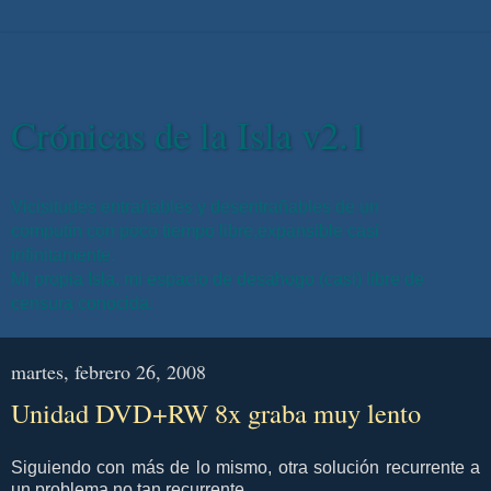
Crónicas de la Isla v2.1
Vicisitudes entrañables y desentrañables de un
computín con poco tiempo libre,expansible casi
infinitamente.
Mi propia Isla, mi espacio de desahogo (casi) libre de
censura conocida.
martes, febrero 26, 2008
Unidad DVD+RW 8x graba muy lento
Siguiendo con más de lo mismo, otra solución recurrente a
un problema no tan recurrente.