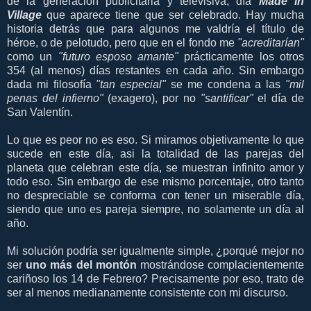
de la generación publicitaria y televisiva, día
Made in
Village
que aparece tiene que ser celebrado. Hay mucha
historia detrás que para algunos me valdría el título de
héroe, o de pelotudo, pero que en el fondo me
"acreditarían"
como un
"futuro esposo amante"
prácticamente los otros
354 (al menos) días restantes en cada año. Sin embargo
dada mi filosofía
"tan especial"
se me condena a las
"mil
penas del infierno"
(exagero), por no
"santificar"
el día de
San Valentín.
Lo que es peor no es eso. Si miramos objetivamente lo que
sucede en este día, asi la totalidad de las parejas del
planeta que celebran este día, se muestran infinito amor y
todo eso. Sin embargo de ese mismo porcentaje, otro tanto
no despreciable se conforma con tener un miserable día,
siendo que uno es pareja siempre, no solamente un día al
año.
Mi solución podría ser igualmente simple, ¿porqué mejor no
ser
uno más del montón
mostrándose complacientemente
cariñoso los 14 de Febrero? Precisamente por eso, trato de
ser al menos medianamente consistente con mi discurso.