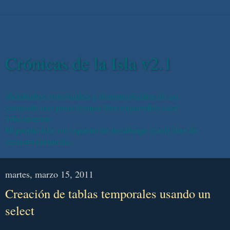
Crónicas de la Isla v2.1
Vicisitudes entrañables y desentrañables de un
computín con poco tiempo libre,expansible casi
infinitamente.
Mi propia Isla, mi espacio de desahogo (casi) libre de
censura conocida.
martes, marzo 15, 2011
Creación de tablas temporales usando un
select