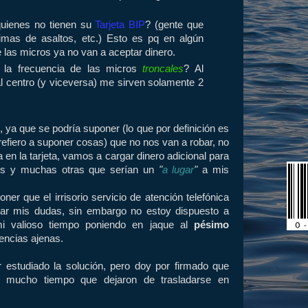
uienes no tienen su
Tarjeta BIP
? (gente que
timas de asaltos, etc.) Esto es pq en algún
las micros ya no van a aceptar dinero.
la frecuencia de las micros
troncales
? Al
 centro (y viceversa) me sirven solamente 2
ya que se podría suponer (lo que por definición es
refiero a suponer cosas) que no nos van a robar, no
en la tarjeta, vamos a cargar dinero adicional para
ios y muchas otras que serían un
"
a lugar
"
a mis
er que el irrisorio servicio de atención telefónica
ar mis dudas, sin embargo no estoy dispuesto a
mi valioso tiempo poniendo en jaque al
pésimo
encias ajenas.
 estudiado la solución, pero doy por firmado que
e mucho tiempo que dejaron de trasladarse en