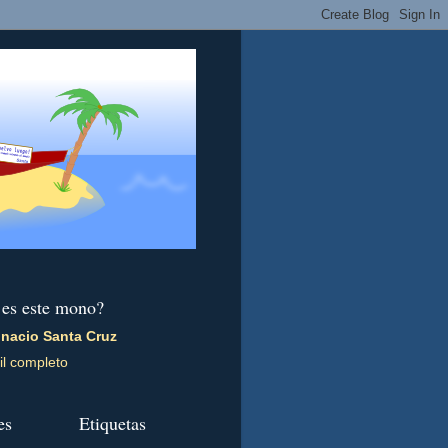
 es este mono?
gnacio Santa Cruz
il completo
es
Etiquetas