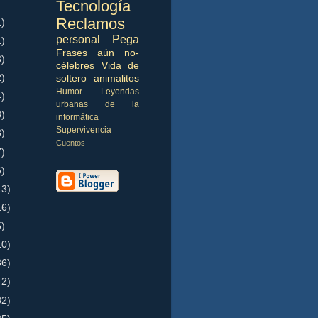
Tecnología
Reclamos
1)
personal
Pega
1)
Frases aún no-
3)
célebres
Vida de
2)
soltero
animalitos
Humor
Leyendas
4)
urbanas de la
3)
informática
Supervivencia
3)
Cuentos
7)
6)
13)
16)
5)
10)
36)
42)
32)