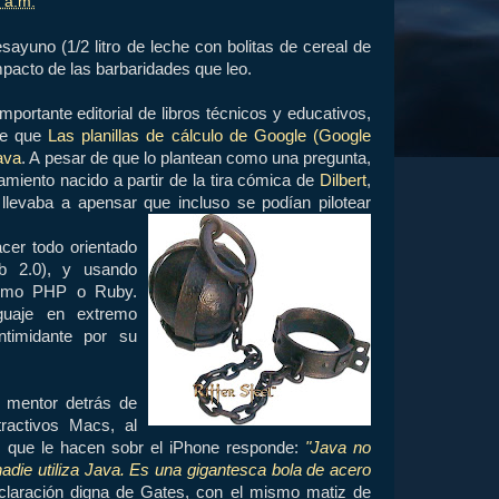
 a.m.
ayuno (1/2 litro de leche con bolitas de cereal de
mpacto de las barbaridades que leo.
importante editorial de libros técnicos y educativos,
ice que
Las planillas de cálculo de Google (Google
ava
. A pesar de que lo plantean como una pregunta,
amiento nacido a partir de la tira cómica de
Dilbert
,
levaba a apensar que incluso se podían pilotear
er todo orientado
b 2.0), y usando
como PHP o Ruby.
guaje en extremo
ntimidante por su
l mentor detrás de
ractivos Macs, al
as que le hacen sobr el iPhone responde:
"Java no
 nadie utiliza Java. Es una gigantesca bola de acero
laración digna de Gates, con el mismo matiz de