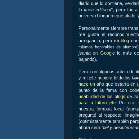
diario que lo contiene, verd
la línea editorial
", pero fuer
universo bloguero que alude, 
Personalmente siempre transm
me gusta el reconocimient
arrogancia, pero
mi blog
con 
mismos honorables de siempre)
jsanta
en
Google
lo más ce
bajando).
Pero con algunos antecedente
y mi jefe hubiera leído las
bar
hace un año que estaría en u
punto de la fama con cobe
usabilidad de los blogs
de
Ja
para tu futuro jefe
. Por eso 
nuestra famosa local (aunq
pregunté al respecto. imagin
(optimistamente también part
ahora será "
fiel y desinteresa