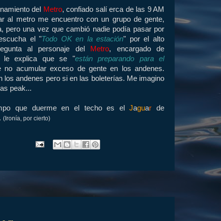
onamiento del
Metro
, confiado salí erca de las 9 AM
rar al metro me encuentro con un grupo de gente,
a, pero una vez que cambió nadie podía pasar por
escucha el "
Todo OK en la estación
" por el alto
regunta al personaje del
Metro
, encargado de
n le explica que se "
están preparando para el
e no acumular exceso de gente en los andenes.
 los andenes pero si en las boleterías. Me imagino
ras peak...
po que duerme en el techo es el
J
a
gu
a
r
de
..
(Ironía, por cierto)