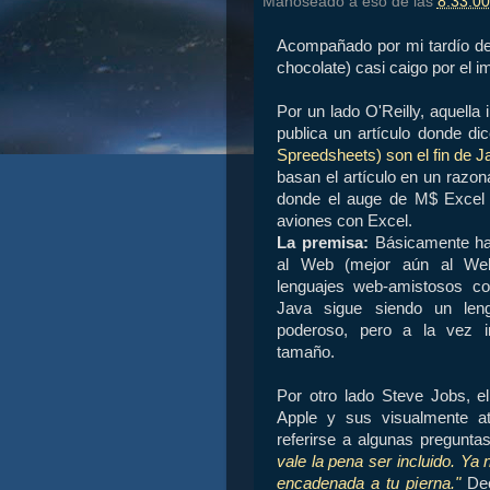
Manoseado a eso de las
8:33:00
Acompañado por mi tardío des
chocolate) casi caigo por el i
Por un lado O'Reilly, aquella 
publica un artículo donde d
Spreedsheets) son el fin de J
basan el artículo en un razon
donde el auge de M$ Excel l
aviones con Excel.
La premisa:
Básicamente hac
al Web (mejor aún al We
lenguajes web-amistosos 
Java sigue siendo un len
poderoso, pero a la vez i
tamaño.
Por otro lado Steve Jobs, e
Apple y sus visualmente at
referirse a algunas pregunt
vale la pena ser incluido. Ya
encadenada a tu pierna."
Dec