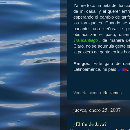
Ya me tocó un beta del funci
de mi casa, y al querer ent
esperando el cambio de tarif
los torniquetes. Cuando se 
parlante, una señora le p
obstaculizar el paso, quie
Transantiago
", de manera d
Claro, no se acumula gente en
la pelotera de gente en las ho
Amigos:
Este gato de cam
Latinoamérica, mi país
Chi
le
.
Vendría siendo:
Reclamos
jueves, enero 25, 2007
¿El fin de Java?