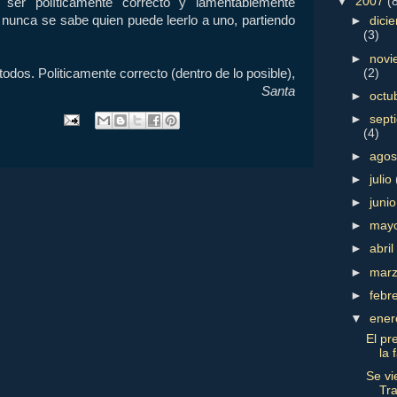
▼
2007
(
 ser políticamente correcto y lamentablemente
, nunca se sabe quien puede leerlo a uno, partiendo
►
dici
(3)
►
novi
(2)
odos. Politicamente correcto (dentro de lo posible),
Santa
►
octu
►
sept
(4)
►
ago
►
julio
►
juni
►
may
►
abri
►
mar
►
febr
▼
ene
El pr
la 
Se vi
Tra