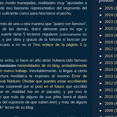
ades medio manejadas, realidades muy "
ajustadas a
a de eso bastante representativo del segmento del
►
2025
(
y suficiente como para hincharse el pecho.
►
2024
(
►
2023
(
ito de una u otra manera que "
quiero ser famoso
",
►
2020
(
o de los demás, dulce alimento para mi ego y
suerte tiene 5 lectores regulares
(curiosamente los
►
2019
(
, y por obra y gracia de la fortuna si buscan por
►
2018
(
rcano a mi es el
7mo enlace de la página 3
(y
►
2017
(
►
2016
(
s extra, si hace un año atrás hubiera sido famoso
►
2015
(
baridades
honestidades de mi blog
,
probablemente
►
2014
(
n nuevo trabajo
. Inevitablemente, si llegas a cierto
rtura mediática te expones al noveno
Error de
►
2013
(
kob Nielsen
:
Olvidar que puedes estar escribiendo
►
2012
(
me sorprendí por el
post en el futuro
que escribió
►
2011
(
ue en realidad fue en el pasado), y por eso le
o que más de alguno de sus jefes leerá el diario
►
2010
(
o del supuesto de que saben leer) y más de alguno
►
2009
(
do
" lector de su blog.
►
2008
(