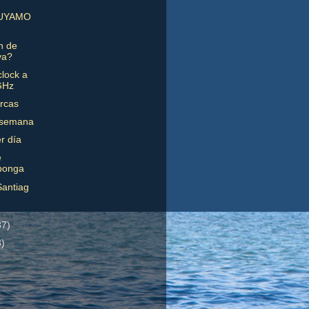
UYAMO
in de
va?
lock a
GHz
rcas
 semana
r día
e
ponga
antiag
37)
3)