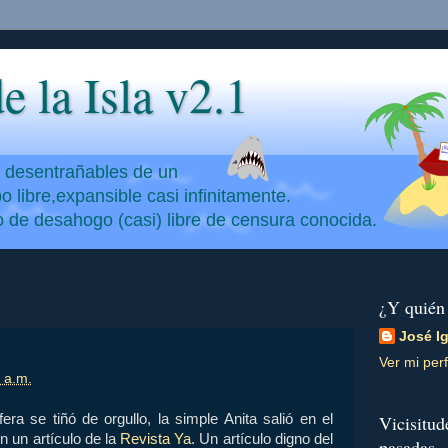
e la Isla v2.1
y desentrañables de un
 libre,expansible casi infinitamente.
io de desahogo (casi) libre de censura conocida.
¿Y quién
José I
Ver mi perf
 a.m.
ra se tiñó de orgullo, la simple Anita salió en el
Vicisitud
en un artículo de la
Revista Ya
. Un artículo digno del
pasadas