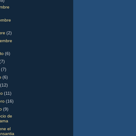
85)
embre
embre
bre
(2)
iembre
sto
(6)
(7)
o
(7)
o
(6)
l
(12)
zo
(11)
ero
(16)
ro
(9)
ecio de
fama
ene el
nsantia