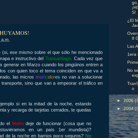
go,
¡H
S!
¿El f
Ja
o, ¡HUYAMOS!
Overc
8 
 a.m.
Las A
o (si, ese mismo sobre el que sólo he mencionado
1era
 mapa e instructivo del
Transantiago.
Cada vez que
Prime
a generar en Marzo cuando los pingüinos entren a
No s
odos con quien toco el tema coinciden en que va a
ex
rado, las micros
mu
lt
ic
ol
or
es
no van a solucionar
transporte, sino que van a empeorar el tráfico en
TranS
o
►
2006
(
jemplo si en la mitad de la noche, estando
►
2004
(
nta y recarga de tarjetas cerrados, te quedas
do el
Metro
deje de funcionar (cosa que no
estuviéramos en un país 1er mundista)?
ad de la noche en barrios poco seguros?
No