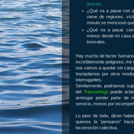
gracias...
¿Qué va a pasar con q
viene de regiones, víc
minuto se mencionó que 
¿Qué va a pasar con 
menos desde mi casa al
troncales.
Hay mucho de factor humano, 
increíblemente peligroso, me 
nos vamos a quedar sin carga 
trasladarnos por otros med
interrogantes.
Similarmente, podríamos supon
del
Transantiago
puede aclar
arriesgar perder parte de 
servicio, menos por incompet
Lo peor de todo, dicen haber
quienes la "pensaron" hac
locomoción colectiva.