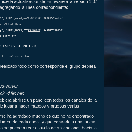
 hice la actualización de Firmware a la versión 1.07
 agregando la línea correspondiente:
2", ATTRS{model}=="0x000000", GROUP="audio",
u, All of them
2
", ATTRS{model}=="
0x107800
", GROUP="audio",
u Ultralite
sí se evita reiniciar)
ol --reload-rules
ha realizado todo como corresponde el grupo debiera
us-server
ck -d firewire
ebiera abrirse un panel con todos los canales de la
ede jugar a hacer mapeos y pruebas varias.
 me ha agradado mucho es que no he encontrado
lumen de cada canal, y que contrario a una tarjeta
o se puede rutear el audio de aplicaciones hacia la