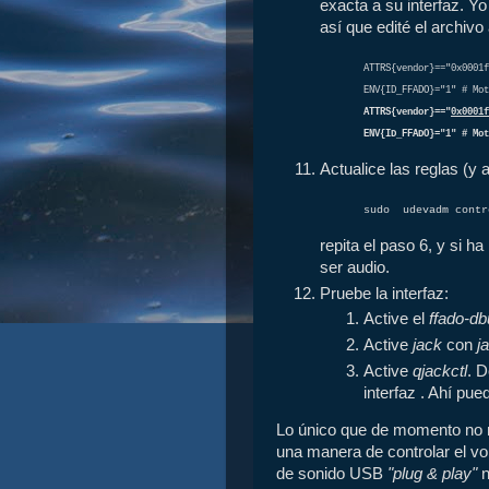
exacta a su interfaz. Yo
así que edité el archivo
ATTRS{vendor}=="0x0001f
ENV{ID_FFADO}="1" # Mot
ATTRS{vendor}=="
0x0001f
ENV{ID_FFADO}="1" # Mot
Actualice las reglas (y a
sudo udevadm contr
repita el paso 6, y si 
ser audio.
Pruebe la interfaz:
Active el
ffado-db
Active
jack
con
ja
Active
qjackctl
. D
interfaz . Ahí pu
Lo único que de momento no
una manera de controlar el vo
de sonido USB
"plug & play"
n