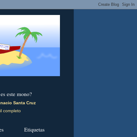
 es este mono?
gnacio Santa Cruz
il completo
es
Etiquetas