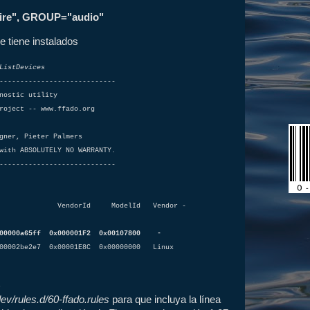
re", GROUP="audio"
ue tiene instalados
ListDevices
----------------------------
nostic utility
roject -- www.ffado.org
gner, Pieter Palmers
with ABSOLUTELY NO WARRANTY.
----------------------------
D VendorId ModelId Vendor -
000a65ff 0x000001F2 0x00107800 -
be2e7 0x00001E8C 0x00000000 Linux
s
dev/rules.d/60-ffado.rules
para que incluya la línea