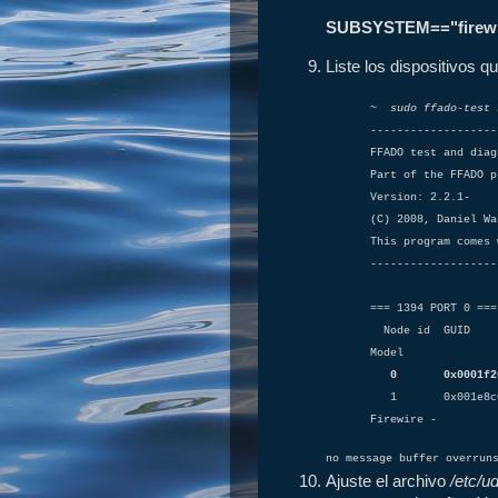
SUBSYSTEM=="firewi
Liste los dispositivos q
~
sudo ffado-test 
-------------------
FFADO test and diag
Part of the FFADO p
Version: 2.2.1-
(C) 2008, Daniel Wa
This program comes 
-------------------
=== 1394 PORT 0 ===
Node id GUI
Model
0 0x0001f200
1 0x001e8c00002
Firewire -
no message buffer overrun
Ajuste el archivo
/etc/u