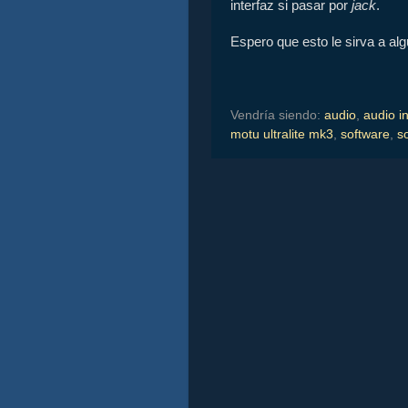
interfaz si pasar por
jack
.
Espero que esto le sirva a al
Vendría siendo:
audio
,
audio i
motu ultralite mk3
,
software
,
s