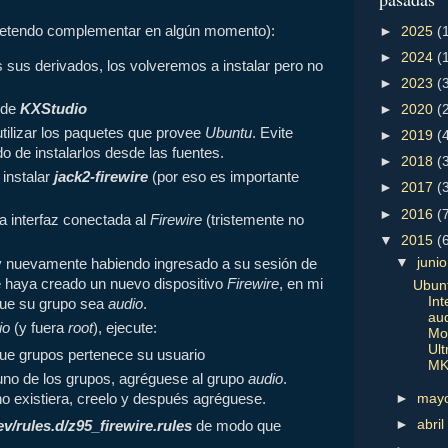
retendo complementar en algún momento):
►
2025
(
►
2024
(
 sus derivados, los volveremos a instalar pero no
►
2023
(
s de
KXStudio
►
2020
(
utilizar los paquetes que provee
Ubuntu
. Evite
►
2019
(
o de instalarlos desde las fuentes.
►
2018
(
 instalar
jack2-firewire
(por eso es importante
►
2017
(
►
2016
(
la interfaz conectada al
Firewire
(tristemente no
▼
2015
(
▼
juni
y nuevamente habiendo ingresado a su sesión de
se haya creado un nuevo dispositivo
Firewire
, en mi
Ubunt
Int
ue su grupo sea
audio
.
au
io
(y fuera
root
), ejecute:
Mo
Ult
que grupos pertenece su usuario
MK
uno de los grupos, agréguese al grupo
audio
.
o existiera, creelo y después agréguese.
►
may
►
abri
ev/rules.d/z95_firewire.rules
de modo que