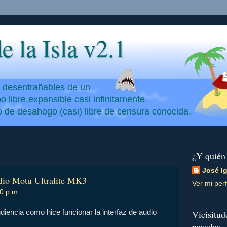
e la Isla v2.1
y desentrañables de un
 libre,expansible casi infinitamente.
io de desahogo (casi) libre de censura conocida.
¿Y quién
José I
udio Motu Ultralite MK3
Ver mi perf
0 p.m.
iencia como hice funcionar la interfaz de audio
Vicisitud
.
pasadas