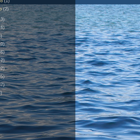
zo
(1)
ro
(2)
13)
16)
5)
10)
36)
42)
32)
85)
37)
3)