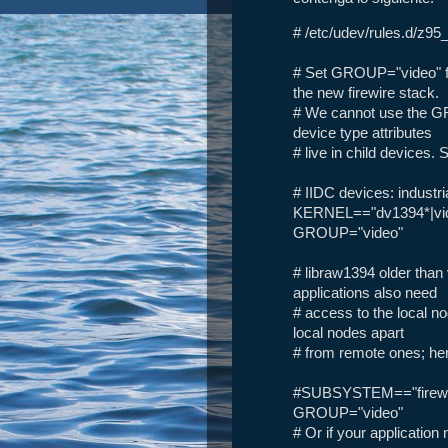
# /etc/udev/rules.d/z95_
# Set GROUP="video" f
the new firewire stack.
# We cannot use the GR
device type attributes
# live in child devices.
# IIDC devices: indus
KERNEL=="dv1394*|vid
GROUP="video"
# libraw1394 older tha
applications also need
# access to the local no
local nodes apart
# from remote ones; her
#SUBSYSTEM=="firewir
GROUP="video"
# Or if your application