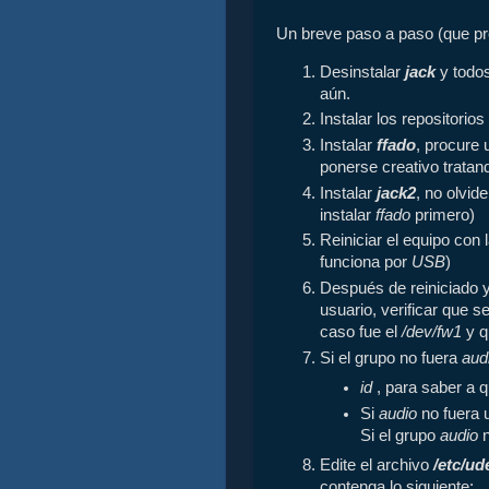
Un breve paso a paso (que p
Desinstalar
jack
y todos
aún.
Instalar los repositorio
Instalar
ffado
, procure 
ponerse creativo tratand
Instalar
jack2
, no olvide
instalar
ffado
primero)
Reiniciar el equipo con 
funciona por
USB
)
Después de reiniciado 
usuario, verificar que 
caso fue el
/dev/fw1
y q
Si el grupo no fuera
aud
id
, para saber a 
Si
audio
no fuera 
Si el grupo
audio
n
Edite el archivo
/etc/ud
contenga lo siguiente: