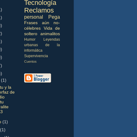
Tecnología
Reclamos
1)
personal
Pega
1)
Frases aún no-
3)
célebres
Vida de
2)
soltero
animalitos
Humor
Leyendas
4)
urbanas de la
3)
informática
Supervivencia
3)
Cuentos
7)
6)
o
(1)
u y la
erfaz de
dio
tu
ralite
3
o
(1)
l
(1)