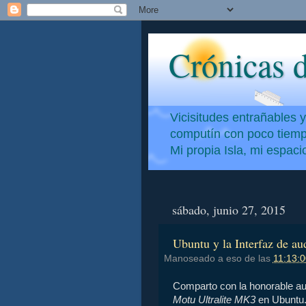
Crónicas d
Vicisitudes entrañables 
computín con poco tiempo
Mi propia Isla, mi espac
sábado, junio 27, 2015
Ubuntu y la Interfaz de a
Manoseado a eso de las
11:13:0
Comparto con la honorable aud
Motu Ultralite MK3
en Ubuntu