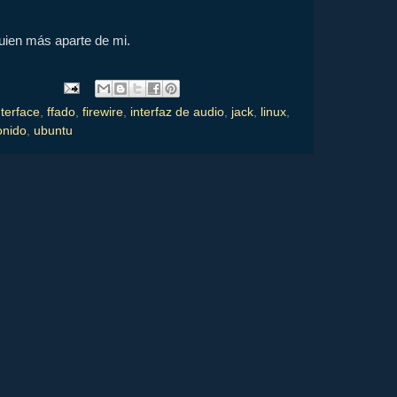
guien más aparte de mi.
nterface
,
ffado
,
firewire
,
interfaz de audio
,
jack
,
linux
,
onido
,
ubuntu