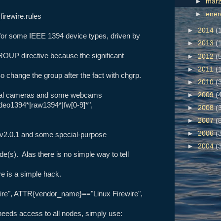
►
mar
►
ene
firewire.rules
►
2014
(
or some IEEE 1394 device types, driven by
►
2013
(
OUP directive because the significant
►
2012
(
►
2011
(
 So change the group after the fact with chgrp.
►
2010
(
►
2009
(
trial cameras and some webcams
eo1394*|raw1394*|fw[0-9]*",
►
2008
(
►
2007
(
►
2006
(
n v2.0.1 and some special-purpose
►
2004
(
de(s). Alas there is no simple way to tell
e is a simple hack.
e", ATTR{vendor_name}=="Linux Firewire",
 needs access to all nodes, simply use: