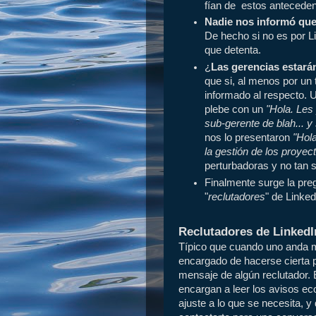
fían de estos anteceden
Nadie nos informó que
De hecho si no es por L
que detenta.
¿
Las gerencias estará
que si, al menos por un
informado al respecto. U
plebe con un
"Hola. Les
sub-gerente de blah... y
nos lo presentaron
"Hol
la gestión de los proyecto
perturbadoras y no tan s
Finalmente surge la pre
"
reclutadores
" de Linked
Reclutadores de LinkedI
Típico que cuando uno anda m
encargado de hacerse cierta p
mensaje de algún reclutador. 
encargan a leer los avisos e
ajuste a lo que se necesita, 