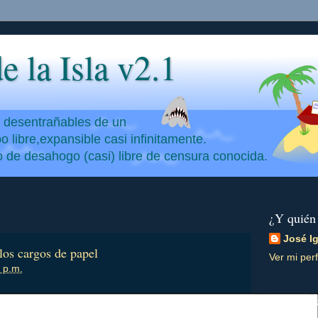
e la Isla v2.1
y desentrañables de un
 libre,expansible casi infinitamente.
io de desahogo (casi) libre de censura conocida.
¿Y quién
José I
los cargos de papel
Ver mi perf
 p.m.
Vicisitud
pasadas