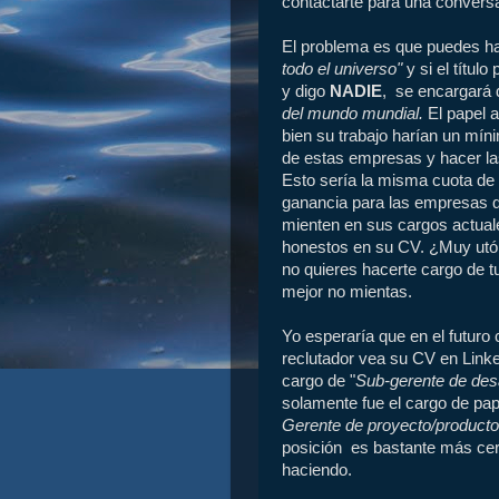
contactarte para una convers
El problema es que puedes h
todo el universo"
y si el títul
y digo
NADIE
, se encargará d
del mundo mundial.
El papel 
bien su trabajo harían un míni
de estas empresas y hacer la
Esto sería la misma cuota de
ganancia para las empresas q
mienten en sus cargos actuale
honestos en su CV. ¿Muy utópi
no quieres hacerte cargo de t
mejor no mientas.
Yo esperaría que en el futur
reclutador vea su CV en Linked
cargo de "
Sub-gerente de desar
solamente fue el cargo de pap
Gerente de proyecto/producto
posición es bastante más cer
haciendo.