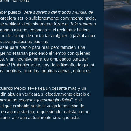
ación más seria.
aber puesto
"Jefe supremo del mundo mundial de
o pareciera ser lo suficientemente convincente nadie,
e verificar si efectivamente fuiste el
Jefe supremo
aguanta mucho, entonces si el reclutador hiciera
mo de trabajo de contactar a alguien (ojalá al azar)
s averiguaciones básicas.
 azar para bien o para mal, pero también una
ue no estarían perdiendo el tiempo con quienes
s, y un incentivo para los empleados para ser
co? Probablemente, soy de la filosofía de que si
us mentiras, ni de las mentiras ajenas, entonces
o cuando Pepito TeVe sea un cesante más y un
In alguien verificara si efectivamente ejerció el
rollo de negocios y estrategia digital
", o si
el que probablemente le valga la posición de
en alguna startup, lo que siendo realista, como
cano a lo que actualmente cree que está