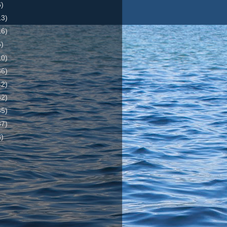
6)
13)
16)
5)
10)
36)
42)
32)
85)
37)
3)