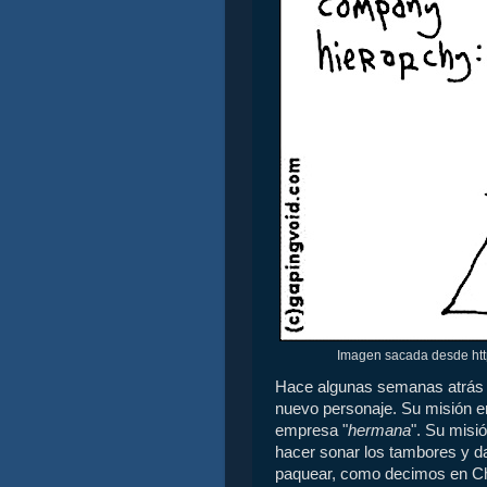
Imagen sacada desde http
Hace algunas semanas atrás a
nuevo personaje. Su misión en
empresa "
hermana
". Su misi
hacer sonar los tambores y da
paquear, como decimos en Chil