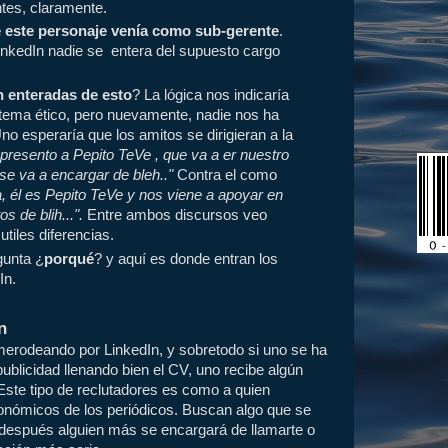
tes, claramente.
 este personaje venía como sub-gerente
.
inkedIn nadie se entera del supuesto cargo
n enteradas de esto
? La lógica nos indicaría
 tema ético, pero nuevamente, nadie nos ha
no esperaría que los amitos se dirigieran a la
 presento a Pepito TeVe
, que va a er nuestro
 se va a encargar de bleh.."
Contra el como
a, él es Pepito TeVe y nos viene a apoyar en
s de blih...".
Entre ambos discursos veo
utiles diferencias.
gunta ¿
porqué
? y aquí es donde entran los
In.
n
erodeando por LinkedIn, y sobretodo si uno se ha
ublicidad llenando bien el CV, uno recibe algún
Este tipo de reclutadores es como a quien
conómicos de los periódicos. Buscan algo que se
y después alguien más se encargará de llamarte o