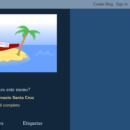
 es este mono?
gnacio Santa Cruz
il completo
es
Etiquetas