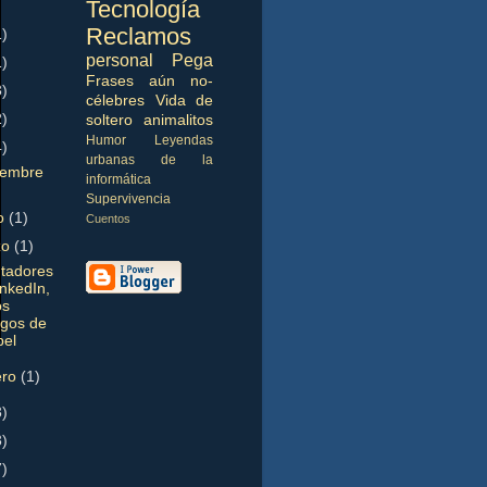
Tecnología
Reclamos
1)
personal
Pega
1)
Frases aún no-
3)
célebres
Vida de
2)
soltero
animalitos
Humor
Leyendas
4)
urbanas de la
iembre
informática
Supervivencia
o
(1)
Cuentos
zo
(1)
tadores
inkedIn,
os
rgos de
pel
ero
(1)
3)
3)
7)