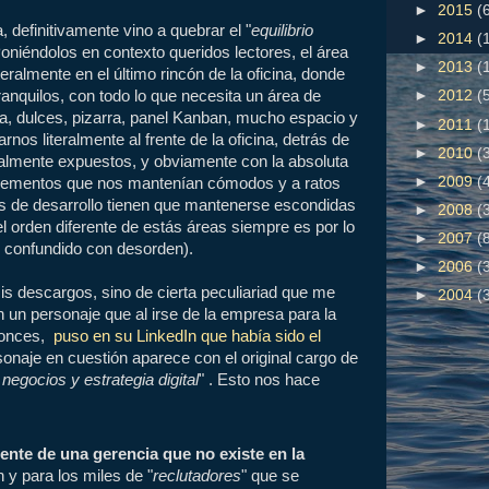
►
2015
(
, definitivamente vino a quebrar el "
equilibrio
►
2014
(
oniéndolos en contexto queridos lectores, el área
►
2013
(
teralmente en el último rincón de la oficina, donde
quilos, con todo lo que necesita un área de
►
2012
(
uta, dulces, pizarra, panel Kanban, mucho espacio y
►
2011
(
nos literalmente al frente de la oficina, detrás de
►
2010
(
otalmente expuestos, y obviamente con la absoluta
►
2009
(
lementos que nos mantenían cómodos y a ratos
as de desarrollo tienen que mantenerse escondidas
►
2008
(
l orden diferente de estás áreas siempre es por lo
►
2007
(
er confundido con desorden).
►
2006
(
is descargos, sino de cierta peculiariad que me
►
2004
(
n un personaje que al irse de la empresa para la
tonces,
puso en su LinkedIn que había sido el
sonaje en cuestión aparece con el original cargo de
negocios y estrategia digital
" . Esto nos hace
ente de una gerencia que no existe en la
 y para los miles de "
reclutadores
" que se