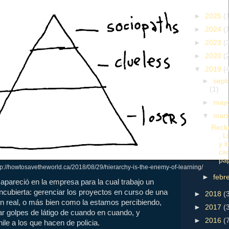
►
2025
(
►
2024
(
►
2023
(
►
2020
(
▼
2019
(
►
sept
(1)
►
may
▼
mar
Reclu
, L
y l
ca
pa
://howtosavetheworld.ca/2018/08/29/hierarchy-is-the-enemy-of-learning/
►
febr
pareció en la empresa para la cual trabajo un
cubierta: gerenciar los proyectos en curso de una
►
2018
(
ón real, o más bien como la estamos percibiendo,
►
2017
(
r golpes de látigo de cuando en cuando, y
►
2016
(
e a los que hacen de policia.