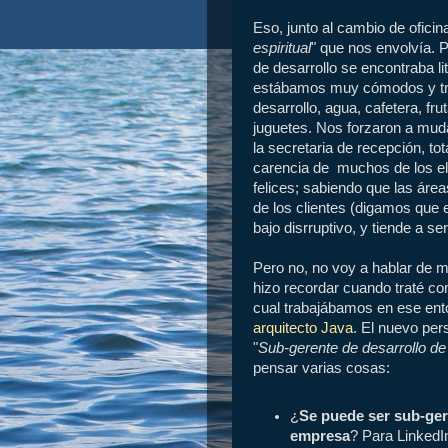
Eso, junto al cambio de oficina
espiritual
" que nos envolvía. P
de desarrollo se encontraba li
estábamos muy cómodos y tran
desarrollo, agua, cafetera, fr
juguetes. Nos forzaron a mudar
la secretaria de recepción, t
carencia de muchos de los e
felices; sabiendo que las áre
de los clientes (digamos que e
bajo disrruptivo, y tiende a s
Pero no, no voy a hablar de m
hizo recordar cuando traté co
cual trabajábamos en ese en
arquitecto Java
. El nuevo per
"
Sub-gerente de desarrollo de 
pensar varias cosas:
¿
Se puede ser sub-ger
empresa
? Para LinkedIn