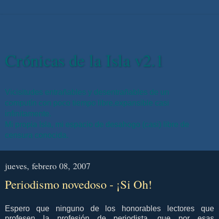
Crónicas de la Isla v2.1
Vicisitudes entrañables y desentrañables de un
computín con poco tiempo libre,expansible casi
infinitamente.
Mi propia Isla, mi espacio de desahogo (casi) libre de
censura conocida.
jueves, febrero 08, 2007
Periodismo novedoso - ¡Si Oh!
Espero que ninguno de los honorables lectores que
profesen la profesión de periodista, que por esas