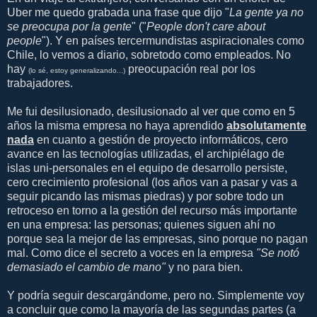
Uber me quedo grabada una frase que dijo "
La gente ya no
se preocupa por la gente
" ("
People don't care about
people
"). Y en países tercermundistas aspiracionales como
Chile, lo vemos a diario, sobretodo como empleados. No
hay
preocupación real por los
(lo sé, estoy generalizando...)
trabajadores.
Me fui desilusionado, desilusionado al ver que como en 5
años la misma empresa no haya aprendido
absolutamente
nada
en cuanto a gestión de proyecto informáticos, cero
avance en las tecnologías utilizadas, el archipiélago de
islas uni-personales en el equipo de desarrollo persiste,
cero crecimiento profesional (los años van a pasar y vas a
seguir picando las mismas piedras) y por sobre todo un
retroceso en torno a la gestión del recurso más importante
en una empresa: las personas; quienes siguen ahí no
porque sea la mejor de las empresas, sino porque no pagan
mal. Como dice el secreto a voces en la empresa
"Se notó
demasiado el cambio de mano"
y no para bien.
Y podría seguir descargándome, pero no. Simplemente voy
a concluir que como la mayoría de las segundas partes (a