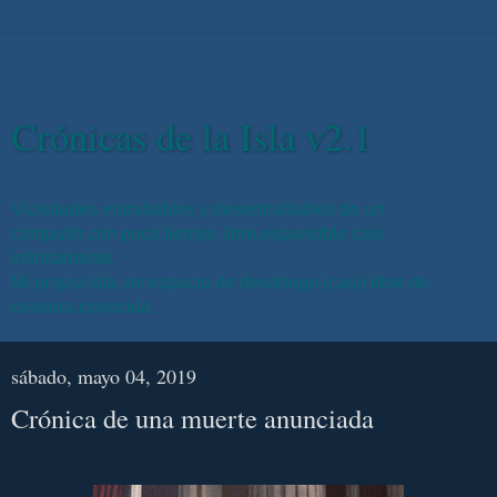
Crónicas de la Isla v2.1
Vicisitudes entrañables y desentrañables de un
computín con poco tiempo libre,expansible casi
infinitamente.
Mi propia Isla, mi espacio de desahogo (casi) libre de
censura conocida.
sábado, mayo 04, 2019
Crónica de una muerte anunciada