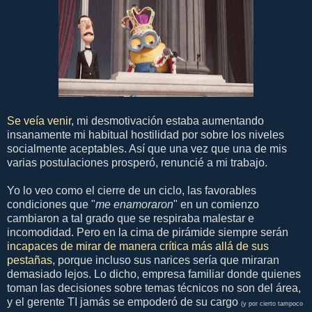
Se veía venir
, mi desmotivación estaba aumentando
insanamente mi habitual hostilidad por sobre los niveles
socialmente aceptables. Así que una vez que una de mis
varias postulaciones prosperó, renuncié a mi trabajo.
Yo lo veo como el cierre de un ciclo, las favorables
condiciones que "
me enamoraron
" en un comienzo
cambiaron a tal grado que se respiraba malestar e
incomodidad. Pero en la cima de pirámide siempre serán
incapaces de mirar de manera crítica más allá de sus
pestañas
, porque incluso sus narices sería que miraran
demasiado lejos. Lo dicho, empresa familiar donde quienes
toman las decisiones sobre temas técnicos no son del área,
y el gerente TI jamás se empoderó de su cargo
(y por cierto tampoco