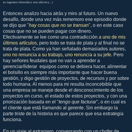
es ingeniero informático sino eléctrico...)
Entonces analizo hacia atrás y miro al futuro. Un nuevo
desafío, donde una vez más rememoro ese episodio donde
se dijo que "
hay cosas que no se transan
", o en este caso
cosas que no se pueden pagar con dinero.
Efectivamente se lee como una contradicción
a uno de mis
últimos artículos
, pero todo se trata de plata y al final no se
trata de plata. Como ya han señalado demasiados autores,
uno no renuncia a su trabajo, uno renuncia a su jefe
. Pero
hay señores feudales que no van a aprender a
gerenciar/liderar equipos como se debiera hacer, alimentar
el bolsillo es siempre más importante que hacer buena
gestión, y digo gestión de proyectos, de recursos y por sobre
todo humana. Al menos para mi resulta inconcebible que
una empresa se maneje desde el desconocimiento de los
proyectos en curso, el estado de estos proyectos, y con una
priorización basada en el "
tengo que facturar
", o en cual es
el cliente que está llamando al gerente. Sin embargo la
parte triste de la historia es que parece que esa estrategia
funciona.
En un viaje al extranjero, conversando con un chofer de