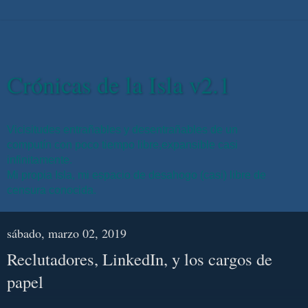
Crónicas de la Isla v2.1
Vicisitudes entrañables y desentrañables de un
computín con poco tiempo libre,expansible casi
infinitamente.
Mi propia Isla, mi espacio de desahogo (casi) libre de
censura conocida.
sábado, marzo 02, 2019
Reclutadores, LinkedIn, y los cargos de
papel