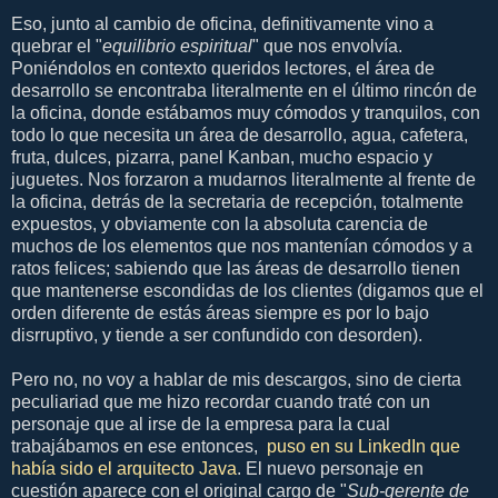
Eso, junto al cambio de oficina, definitivamente vino a
quebrar el "
equilibrio espiritual
" que nos envolvía.
Poniéndolos en contexto queridos lectores, el área de
desarrollo se encontraba literalmente en el último rincón de
la oficina, donde estábamos muy cómodos y tranquilos, con
todo lo que necesita un área de desarrollo, agua, cafetera,
fruta, dulces, pizarra, panel Kanban, mucho espacio y
juguetes. Nos forzaron a mudarnos literalmente al frente de
la oficina, detrás de la secretaria de recepción, totalmente
expuestos, y obviamente con la absoluta carencia de
muchos de los elementos que nos mantenían cómodos y a
ratos felices; sabiendo que las áreas de desarrollo tienen
que mantenerse escondidas de los clientes (digamos que el
orden diferente de estás áreas siempre es por lo bajo
disrruptivo, y tiende a ser confundido con desorden).
Pero no, no voy a hablar de mis descargos, sino de cierta
peculiariad que me hizo recordar cuando traté con un
personaje que al irse de la empresa para la cual
trabajábamos en ese entonces,
puso en su LinkedIn que
había sido el arquitecto Java
. El nuevo personaje en
cuestión aparece con el original cargo de "
Sub-gerente de