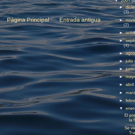
▼
2007
(
►
dici
(3)
Página Principal
Entrada antigua
►
novi
(2)
►
octu
►
sept
(4)
►
ago
►
julio
►
juni
►
may
►
abri
►
mar
►
febr
▼
ene
El pr
la 
Se vi
Tra