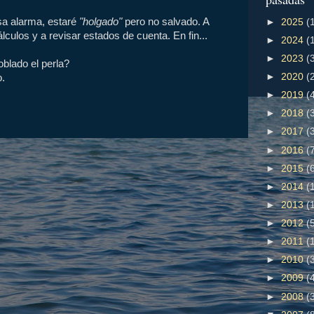
lsa alarma, estaré
"holgado"
pero no salvado. A
►
2025
(
culos y a revisar estados de cuenta. En fin...
►
2024
(
►
2023
(
blado el perla?
►
2020
(
o.
►
2019
(
►
2018
(
►
2017
(
►
2016
(
►
2015
(
►
2014
(
►
2013
(
►
2012
(
►
2011
(
►
2010
(
►
2009
(
►
2008
(