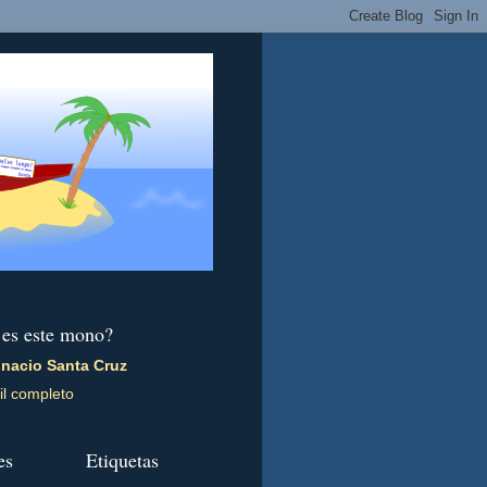
 es este mono?
gnacio Santa Cruz
il completo
es
Etiquetas