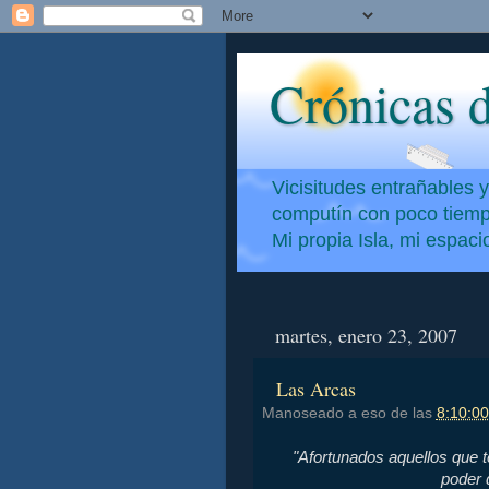
Crónicas d
Vicisitudes entrañables 
computín con poco tiempo
Mi propia Isla, mi espac
martes, enero 23, 2007
Las Arcas
Manoseado a eso de las
8:10:00
"Afortunados aquellos que t
poder 