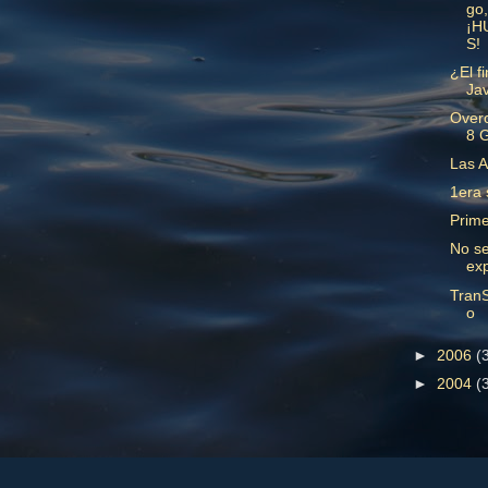
go,
¡H
S!
¿El f
Ja
Overc
8 
Las A
1era
Prime
No s
ex
TranS
o
►
2006
(
►
2004
(