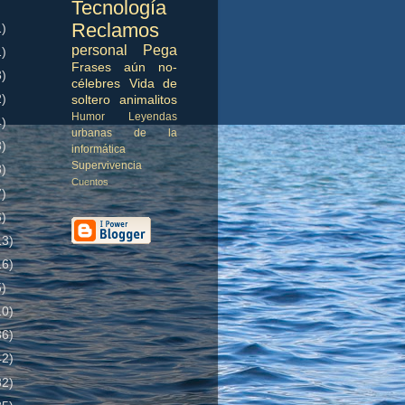
Tecnología
Reclamos
1)
personal
Pega
1)
Frases aún no-
3)
célebres
Vida de
2)
soltero
animalitos
Humor
Leyendas
4)
urbanas de la
3)
informática
Supervivencia
3)
Cuentos
7)
6)
13)
16)
5)
10)
36)
42)
32)