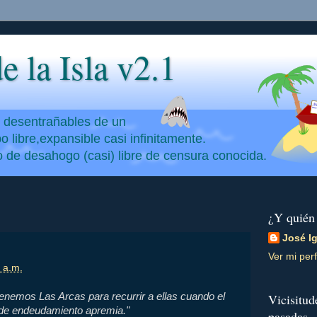
e la Isla v2.1
y desentrañables de un
 libre,expansible casi infinitamente.
io de desahogo (casi) libre de censura conocida.
¿Y quién
José I
Ver mi perf
 a.m.
enemos Las Arcas para recurrir a ellas cuando el
Vicisitud
de endeudamiento apremia."
pasadas