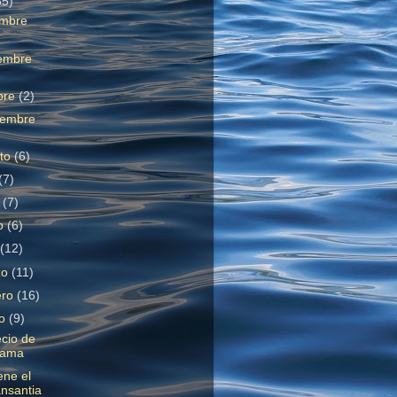
85)
embre
embre
bre
(2)
iembre
sto
(6)
(7)
o
(7)
o
(6)
l
(12)
zo
(11)
ero
(16)
ro
(9)
ecio de
fama
ene el
nsantia