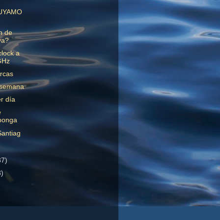
UYAMO
in de
va?
lock a
GHz
rcas
 semana
r día
e
ponga
antiag
37)
3)