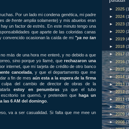
►
2025
(
uchas. Por un lado mi condena genética, mi padre
►
2024
(
 es
de frente amplia
solamente) y mis abuelos eran
►
2023
(
 hay un factor de estrés. En este minuto tengo una
►
2020
(
sponsabilidades que aparte de las coloridas canas
oy convencido ocasionan la caída de mi
"ya no tan
►
2019
(
►
2018
(
►
2017
(
 no más de una hora me enteré, y no debido a que
orreo, sino porque yo llamé, que
rechazaron una
►
2016
(
or internet, que mi tarjeta de crédito de otro banco
►
2015
(
amente cancelada
, y que el departamento que me
►
2014
(
rdar a fin de mes
aún esta a la espera de la firma
 culpa del cambio de director de obras de la
►
2013
(
matarla
estoy en penumbras
ya que el tubo
►
2012
(
i escritorio se quemó, y pretenden que
haga un
►
2011
(
 a las 6 AM del domingo
.
►
2010
(
eso, va a ser casualidad. Si falta que me mee un
►
2009
(
►
2008
(