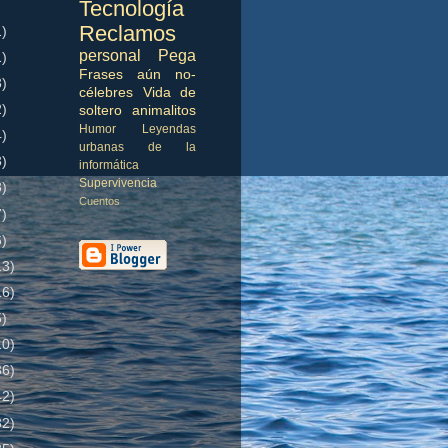
Tecnología
Reclamos
1)
personal
Pega
1)
Frases aún no-
3)
célebres
Vida de
2)
soltero
animalitos
Humor
Leyendas
4)
urbanas de la
3)
informática
Supervivencia
3)
Cuentos
7)
6)
13)
16)
5)
10)
36)
42)
32)