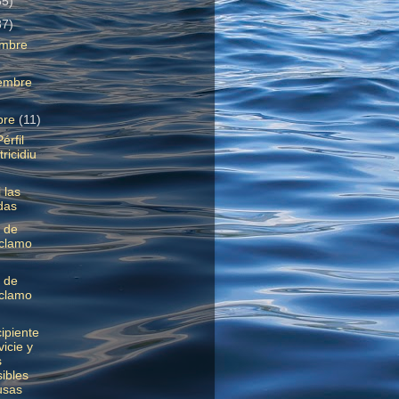
85)
37)
embre
embre
bre
(11)
érfil
ricidiu
 las
das
 de
clamo
 de
clamo
cipiente
vicie y
s
ibles
usas