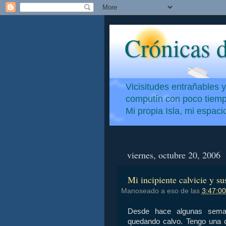
Crónicas d
Vicisitudes entrañables 
computín con poco tiempo
Mi propia Isla, mi espac
viernes, octubre 20, 2006
Mi incipiente calvicie y su
Manoseado a eso de las
3:47:00
Desde hace algunas sema
quedando calvo. Tengo una c