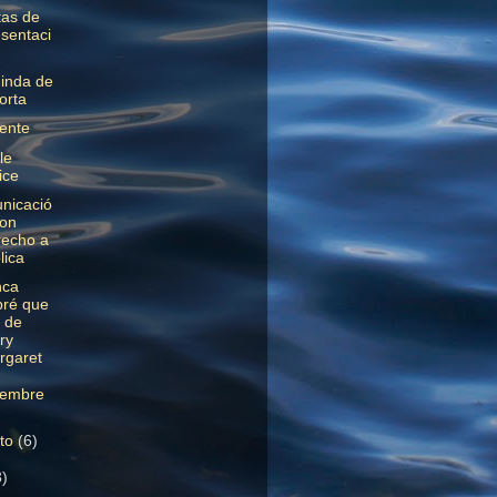
tas de
sentaci
inda de
torta
dente
le
ice
nicació
con
recho a
lica
nca
bré que
 de
ry
rgaret
iembre
sto
(6)
3)