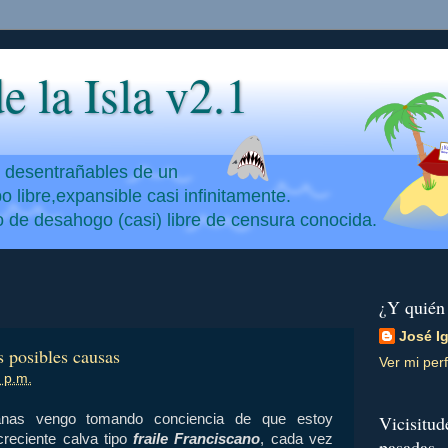
e la Isla v2.1
y desentrañables de un
 libre,expansible casi infinitamente.
io de desahogo (casi) libre de censura conocida.
¿Y quién
José I
s posibles causas
Ver mi perf
 p.m.
nas vengo tomando conciencia de que estoy
Vicisitud
reciente calva tipo
fraile Franciscano
, cada vez
pasadas