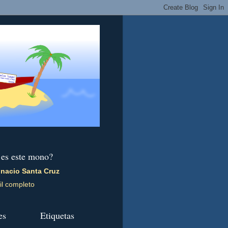
 es este mono?
gnacio Santa Cruz
il completo
es
Etiquetas