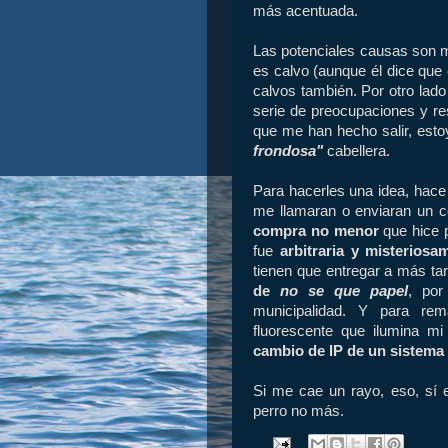
más acentuada.
Las potenciales causas son m
es calvo (aunque él dice que
calvos también. Por otro lado
serie de preocupaciones y re
que me han hecho salir, est
frondosa"
cabellera.
Para hacerles una idea, hace
me llamaran o enviaran un c
compra no menor
que hice p
fue
arbitraria y misterios
tienen que entregar a más ta
de
no se que papel
, por
municipalidad. Y para re
fluorescente que ilumina m
cambio de IP de un sistema
Si me cae un rayo, eso, sí 
perro no más.