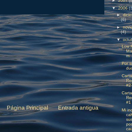
►
2007
(
▼
2006
(
►
dici
(6)
►
novi
(4)
▼
octu
Low P
Mat
m
Por si
du
Carta
Re
#2
Carta
Re
#1
Página Principal
Entrada antigua
Mi in
cal
su
pos
ca