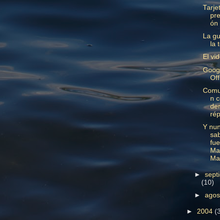
Tarje
pre
ón
La gu
la 
El vi
Goog
Off
Comu
n 
de
rép
Y nu
sa
fue
Ma
Ma
►
sept
(10)
►
ago
►
2004
(