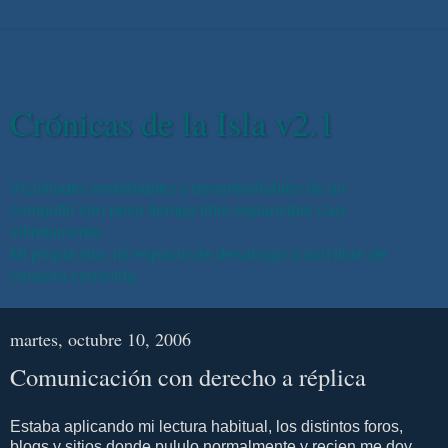
Crónicas de la Isla v2.1
Vicisitudes entrañables y desentrañables de un
computín con poco tiempo libre,expansible casi
infinitamente.
Mi propia Isla, mi espacio de desahogo (casi) libre de
censura conocida.
martes, octubre 10, 2006
Comunicación con derecho a réplica
Estaba aplicando mi lectura habitual, los distintos foros,
blogs y sitios donde pululo normalmente y recien me doy