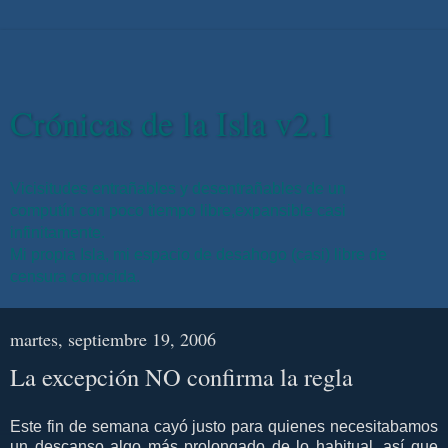
Crónicas de la Isla v2.1
Vicisitudes entrañables y desentrañables de un
computín con poco tiempo libre,expansible casi
infinitamente.
Mi propia Isla, mi espacio de desahogo (casi) libre de
censura conocida.
martes, septiembre 19, 2006
La excepción NO confirma la regla
Este fin de semana cayó justo para quienes necesitabamos
un descanso algo más prolongado de lo habitual, así que