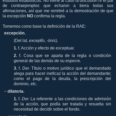
estudios estadísticos. No viene al caso la discusión ni el par
de contraejemplos que echaron a tierra todas sus
afirmaciones, así que me remitiré a la demostración de que
la excepción
NO
confirma la regla.
Tomemos como base la definición de la RAE:
excepción
.
(
Del
lat.
exceptĭo, -ōnis
).
1.
f.
Acción y efecto de exceptuar.
2.
f.
Cosa que se aparta de la regla o condición
general de las demás de su especie.
3.
f.
Der.
Título o motivo jurídico que el demandado
alega para hacer ineficaz la acción del demandante;
como el pago de la deuda, la prescripción del
dominio, etc.
~
dilatoria.
1.
f.
Der.
La referente a las condiciones de admisión
de la acción, que podía ser tratada y resuelta sin
necesidad de decidir sobre el fondo.