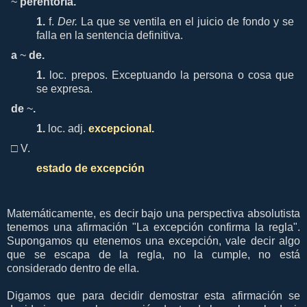
~
perentoria.
1.
f.
Der.
La que se ventila en el juicio de fondo y se
falla en la sentencia definitiva.
a
~
de.
1.
loc. prepos.
Exceptuando la persona o cosa que
se expresa.
de
~
.
1.
loc. adj.
excepcional.
□
V.
estado de
excepción
Matemáticamente, es decir bajo una perspectiva absolutista
tenemos una afirmación "La excepción confirma la regla".
Supongamos qu etenemos una excepción, vale decir algo
que se escapa de la regla, no la cumple, no está
considerado dentro de ella.
Digamos que para decidir demostrar esta afirmación se