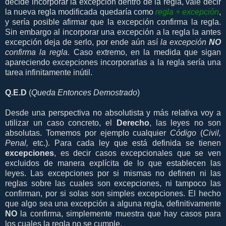
decide incorporar la excepción dentro de la regla, vale decir
la nueva regla modificada quedaría como
regla + excepción
,
y sería posible afirmar que la excepción confirma la regla.
Sin embargo al incorporar una excepción a la regla la antes
excepción deja de serlo, por ende aún así
la excepción
NO
confirma la regla
. Caso extremo, en la medida que sigan
apareciendo excepciones incorporarlas a la regla sería una
tarea infinitamente inútil.
Q.E.D
(
Queda Entonces Demostrado
)
Desde una perspectiva no absolutista y más relativa voy a
utilizar un caso concreto, el
Derecho
, las leyes no son
absolutas. Tomemos por ejemplo cualquier
Código
(
Civil,
Penal,
etc.). Para cada ley que está definida se tienen
excepciones
, es decir casos excepcionales que se ven
excluidos de manera explícita de lo que establecen las
leyes. Las excepciones por si mismas no definen ni las
reglas sobre las cuales son excepciones, ni tampoco las
confirman, por si solas son simples excepciones. El hecho
que algo sea una excepción a alguna regla, definitivamente
NO
la confirma, simplemente muestra que hay casos para
los cuales la regla no se cumple.