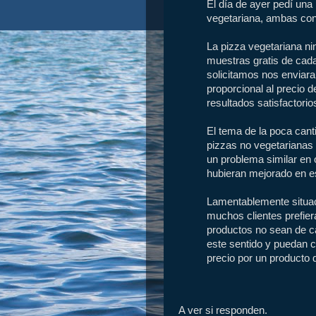
El día de ayer pedí una
vegetariana, ambas con 
La pizza vegetariana ni
muestras gratis de cada
solicitamos nos enviara
proporcional al precio 
resultados satisfactorio
El tema de la poca cant
pizzas no vegetarianas 
un problema similar en 
hubieran mejorado en e
Lamentablemente situa
muchos clientes prefier
productos no sean de c
este sentido y puedan 
precio por un producto d
A ver si responden.