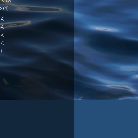
ero
(3)
ro
(4)
42)
32)
85)
37)
3)