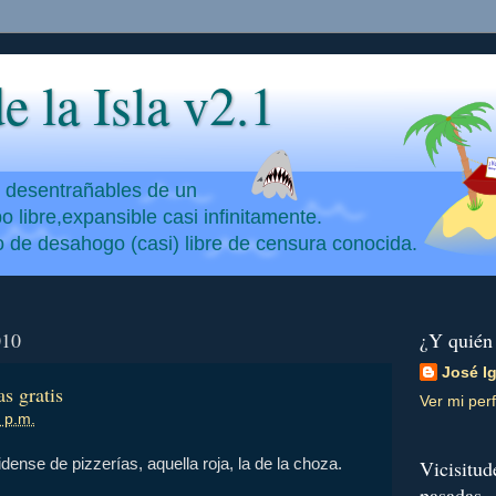
e la Isla v2.1
y desentrañables de un
 libre,expansible casi infinitamente.
io de desahogo (casi) libre de censura conocida.
010
¿Y quién
José I
s gratis
Ver mi perf
 p.m.
ense de pizzerías, aquella roja, la de la choza.
Vicisitud
pasadas