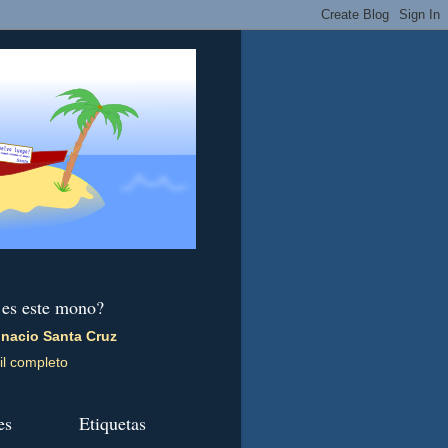
 es este mono?
gnacio Santa Cruz
il completo
es
Etiquetas