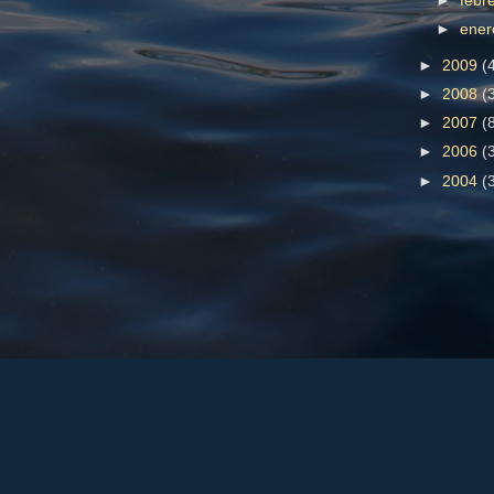
►
febr
►
ene
►
2009
(
►
2008
(
►
2007
(
►
2006
(
►
2004
(