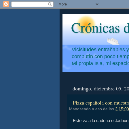
Crónicas d
Vicisitudes entrañables 
computín con poco tiempo
Mi propia Isla, mi espac
domingo, diciembre 05, 2
Pizza española con muestra
Manoseado a eso de las
2:15:00
Este va a la cadena estadounid