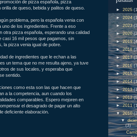
 promoción de pizza española, pizza
orilla de queso, bebida y palitos de queso.
►
2025
(
►
2024
(
ngún problema, pero la española venia con
►
2023
(
 uno de los ingredientes. Frente a eso
n otra pizza española, esperando una calidad
►
2020
(
de casi 16 mil pesos que pagamos, sin
►
2019
(
s, la pizza venia igual de pobre.
►
2018
(
idad de ingredientes que le echan a las
►
2017
(
es un tema que no me resulta ajeno, ya tuve
►
2016
(
otros de sus locales, y esperaba que
►
2015
(
se sentido.
►
2014
(
ciones como esta son las que hacen que
►
2013
(
an a la competencia, aun cuando los
►
2012
(
alidades comparables. Espero mejoren en
►
2011
(
compensar el desagrado de pagar un alto
e deficiente elaboración.
▼
2010
(
▼
dici
(3)
Camb