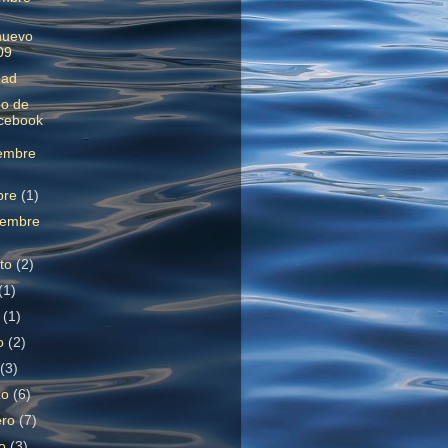
nuevo
09
dad
do de
cebook
embre
bre
(1)
iembre
sto
(2)
(1)
o
(1)
o
(2)
l
(3)
zo
(6)
ero
(7)
ro
(3)