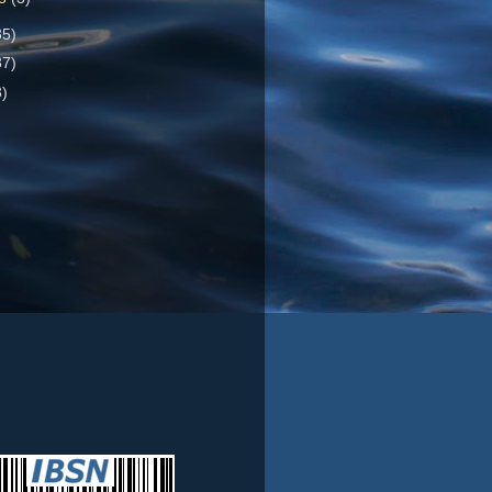
85)
37)
3)