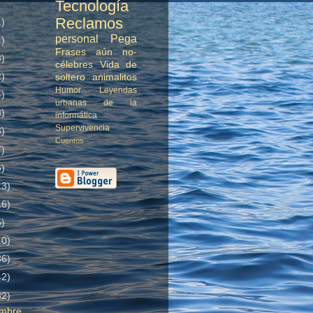
Tecnología
Reclamos
1)
personal
Pega
1)
Frases aún no-
3)
célebres
Vida de
2)
soltero
animalitos
Humor
Leyendas
4)
urbanas de la
3)
informática
Supervivencia
3)
Cuentos
7)
6)
13)
16)
5)
10)
36)
42)
32)
embre