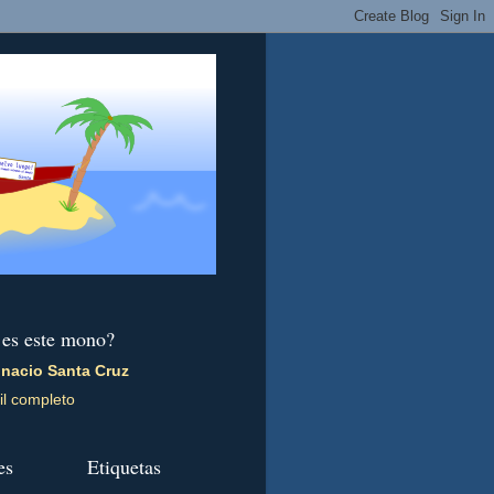
 es este mono?
gnacio Santa Cruz
il completo
es
Etiquetas