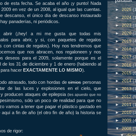
cto de esta fecha. Se acaba el año ¡y punto! Nada
 2009 en vez de un 2008, al igual que las cuentas.
►
2025
(
e descanso, el único día de descanso instaurado
►
2024
(
hay panaderías, ni periódicos.
►
2023
(
►
2020
(
 abrir (¡hey! a mi me gusta que todas mis
alos para abrir, y si, con paquetes de regalos
►
2019
(
os con cintas de regalos). Hoy nos tendremos que
►
2018
(
nocemos que nos abracen, nos regaloneen y nos
►
2017
(
os deseos para el 2009, solamente porque es el
l de los 31 de diciembre y 1 de enero (habiendo al
►
2016
(
 para hacer
EXACTAMENTE LO MISMO
).
►
2015
(
►
2014
(
 todo atrasado, todo con hordas de
simios
personas
tar de las luces y explosiones en el cielo, que
►
2013
(
y producen ataques de epilepsia
(les apuesto que no
►
2012
(
esimismo, sólo un poco de realidad para que no
►
2011
(
o vamos a tener que pagar el plástico gastado en
quí a fin de año (el otro fin de año) la historia se
►
2010
(
►
2009
(
▼
2008
(
os de rigor:
▼
dici