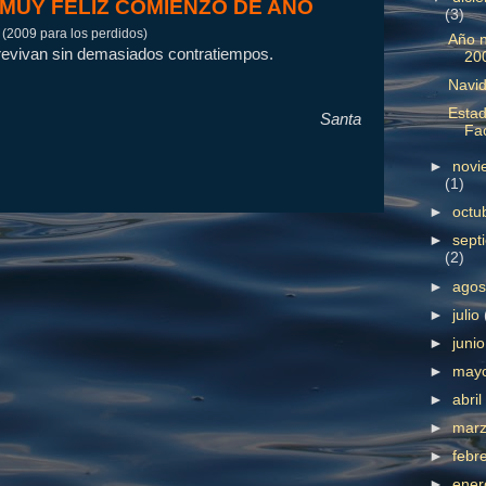
MUY FELIZ COMIENZO DE AÑO
(3)
(2009 para los perdidos)
Año 
brevivan sin demasiados contratiempos.
20
Navi
Esta
Santa
Fa
►
novi
(1)
►
octu
►
sept
(2)
►
ago
►
julio
►
juni
►
may
►
abri
►
mar
►
febr
►
ene