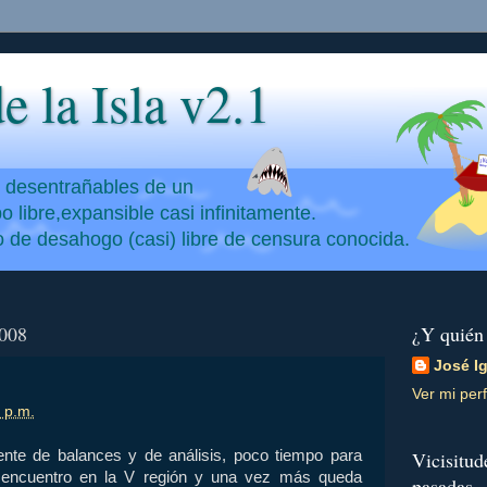
e la Isla v2.1
y desentrañables de un
 libre,expansible casi infinitamente.
io de desahogo (casi) libre de censura conocida.
2008
¿Y quién
José I
Ver mi perf
 p.m.
nte de balances y de análisis, poco tiempo para
Vicisitud
encuentro en la V región y una vez más queda
pasadas