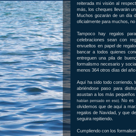
reiterada mi visión al respe
más, los cheques llevarán un
Muchos gozarán de un día d
oficialmente para muchos, no 
Tampoco hay regalos para
celebraciones sean con reg
envueltos en papel de regal
bancar a todos quienes co
entreguen una pila de buen
formalismo necesario y socia
menos 364 otros días del año
Aquí ha sido todo corriendo,
abriéndose paso para disfru
asustan a los más pequeños 
No es p
habían pensado en eso).
olvidemos que de aquí a marz
regalos de Navidad, y que de a
seguira repitiendo.
Cumpliendo con los formalism