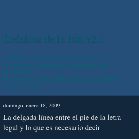
Crónicas de la Isla v2.1
Vicisitudes entrañables y desentrañables de un
computín con poco tiempo libre,expansible casi
infinitamente.
Mi propia Isla, mi espacio de desahogo (casi) libre de
censura conocida.
domingo, enero 18, 2009
La delgada línea entre el pie de la letra
legal y lo que es necesario decir