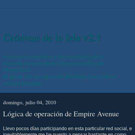
Crónicas de la Isla v2.1
Vicisitudes entrañables y desentrañables de un
computín con poco tiempo libre,expansible casi
infinitamente.
Mi propia Isla, mi espacio de desahogo (casi) libre de
censura conocida.
domingo, julio 04, 2010
Lógica de operación de Empire Avenue
Llevo pocos días participando en esta particular red social, e
inevitablemente me he puesto a pensar bastante en como