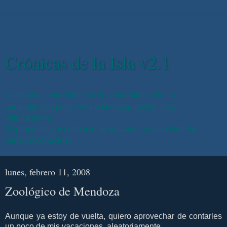
Crónicas de la Isla v2.1
Vicisitudes entrañables y desentrañables de un
computín con poco tiempo libre,expansible casi
infinitamente.
Mi propia Isla, mi espacio de desahogo (casi) libre de
censura conocida.
lunes, febrero 11, 2008
Zoológico de Mendoza
Aunque ya estoy de vuelta, quiero aprovechar de contarles
un poco de mis vacaciones, aleatoriamente.