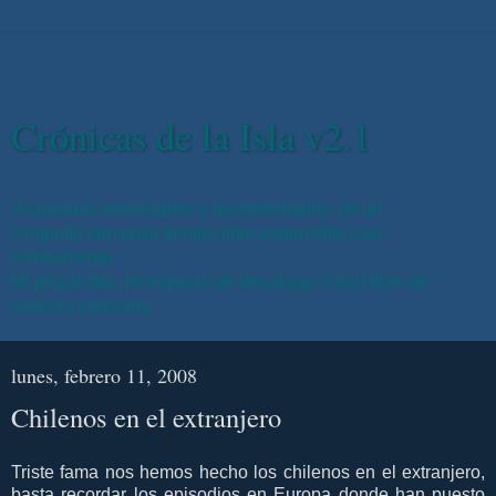
Crónicas de la Isla v2.1
Vicisitudes entrañables y desentrañables de un
computín con poco tiempo libre,expansible casi
infinitamente.
Mi propia Isla, mi espacio de desahogo (casi) libre de
censura conocida.
lunes, febrero 11, 2008
Chilenos en el extranjero
Triste fama nos hemos hecho los chilenos en el extranjero,
basta recordar los episodios en Europa donde han puesto