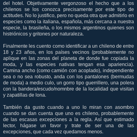
del hotel. Objetivamente vergonzoso el hecho que a los
chilenos se los conozca precisamente por este tipo de
actitudes. No lo justifico, pero no queda otra que admitirlo en
especies como la italiana, española, más cercana a nuestra
especie, la brasileña, o los mismos argentinos quienes son
histriónicos y gritones por naturaleza.
Finalmente les cuento como identificar a un chileno de entre
18 y 23 años, en los países vecinos (probablemente no
aplique en las zonas del planeta de donde fue copiada la
moda, y las especies nativas tengan esa apariencia).
Camina ancho (como camión con acoplado), independiente
sea o no sea robusto, anda con los pantalones (bermudas
de moda) a medio culo, un gorro tipo guerrillero, una polera
con la bandera/escudo/nomnbre de la localidad que visitan
y zapatillas de lona.
También da gusto cuando a uno lo miran con asombro
cuando se dan cuenta que uno es chileno, probablemente
de las escasas excepciones a la regla. Así que estimado
lector, hágase un favor y trate de ser una de las
excepciones, que cada vez quedamos menos.