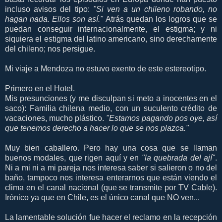
incluso avisos del tipo:
"Si ven a un chileno robando, no
hagan nada. Ellos son así."
Atrás quedan los logros que se
puedan conseguir internacionalmente, el estigma; y ni
siquiera el estigma del latino americano, sino derechamente
del chileno; nos persigue.
Mi viaje a Mendoza no estuvo exento de este estereotipo.
Primero en el Hotel.
Mis presunciones (y me disculpan si meto a inocentes en el
saco): Familia chilena medio, con un suculento crédito de
vacaciones, mucho plástico.
"Estamos pagando pos oye, así
que tenemos derecho a hacer lo que se nos plazca."
Muy bien caballero. Pero hay una cosa que se llaman
buenos modales, que rigen aquí y en
"la quebrada del ají"
.
Ni a mi ni a mi pareja nos interesa saber si salieron o no del
baño, tampoco nos interesa enterarnos que están viendo el
clima en el canal nacional (que se transmite por TV Cable).
Irónico ya que en Chile, es el único canal que NO ven...
La lamentable solución fue hacer el reclamo en la recepción