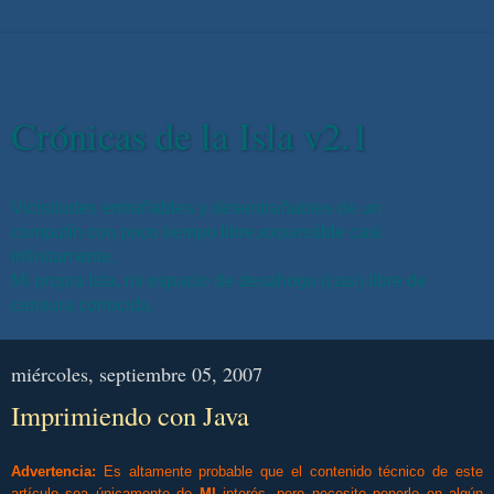
Crónicas de la Isla v2.1
Vicisitudes entrañables y desentrañables de un
computín con poco tiempo libre,expansible casi
infinitamente.
Mi propia Isla, mi espacio de desahogo (casi) libre de
censura conocida.
miércoles, septiembre 05, 2007
Imprimiendo con Java
Advertencia:
Es altamente probable que el contenido técnico de este
artículo sea únicamente de
MI
interés, pero necesito ponerlo en algún