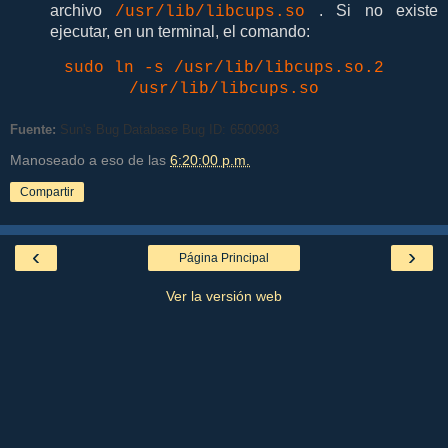
archivo
. Si no existe
/usr/lib/libcups.so
ejecutar, en un terminal, el comando:
sudo ln -s /usr/lib/libcups.so.2
/usr/lib/libcups.so
Fuente:
Sun's Bug Database Bug ID: 6500903
Manoseado a eso de las
6:20:00 p.m.
Compartir
‹
›
Página Principal
Ver la versión web