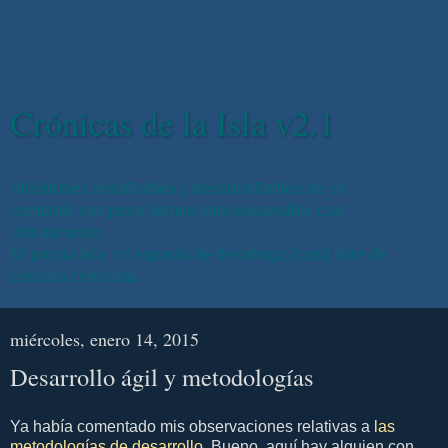
Crónicas de la Isla v2.1
Vicisitudes entrañables y desentrañables de un
computín con poco tiempo libre,expansible casi
infinitamente.
Mi propia Isla, mi espacio de desahogo (casi) libre de
censura conocida.
miércoles, enero 14, 2015
Desarrollo ágil y metodologías
Ya había comentado mis observaciones relativas a
las
metodologías de desarrollo
. Bueno, aquí hay alguien con