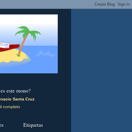
 es este mono?
gnacio Santa Cruz
il completo
es
Etiquetas