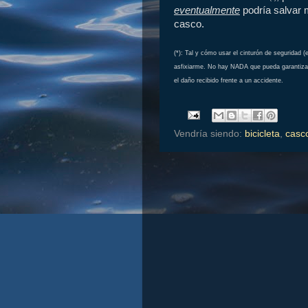
eventualmente
podría salvar m
casco.
(*): Tal y cómo usar el cinturón de seguridad 
asfixiarme. No hay NADA que pueda garantizar
el daño recibido frente a un accidente.
Vendría siendo:
bicicleta
,
casc