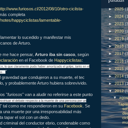
ttp://www.furiosos.cl/2012/08/10/otro-cicilsta-
►
2025
(
e más completa
►
2024
(
notes/happyciclistas/lamentable-
►
2023
(
►
2020
(
amentar lo sucedido y manifestar mis
►
2019
(
rcanos de Arturo.
►
2018
(
►
2017
(
ue me hace pensar,
Arturo iba sin casco
, según
eclaración
en el Facebook de
Happyciclistas
:
►
2016
(
co, lo que claramente pudo haber amortizado el golpe, tanto en el
►
2015
(
"
....
►
2014
(
al gravedad que condujeron a su muerte, el tec
o, y probablemente Arturo hubiera sobrevivido.
►
2013
(
▼
2012
(
os "
furiosos
" van a aludir no referirse a este punto
▼
ago
svirtuar el debate respecto a la muerte de una persona por un
Tapa
" tal como me respondieron en su
Facebook
. Se
.
sol
 a una muerte por una irresponsabilidad más
de
ta tapar el sol con un dedo.
cic
mu
dad criminal del conductor ebrio, condenable como