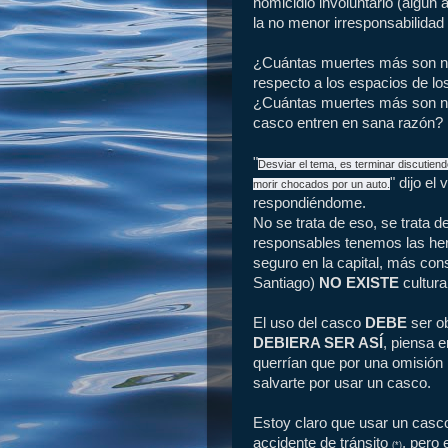
homicidio involuntario (algún a
la no menor irresponsabilidad d
¿Cuántas muertes más son ne
respecto a los espacios de los
¿Cuántas muertes más son nec
casco entren en sana razón?
"
Desviar el tema, es terminar discutie
" dijo el
morir chocados por un auto.
respondiéndome.
No se trata de eso, se trata 
responsables tenemos las her
seguro en la capital, más con
Santiago)
NO EXISTE
cultura 
El uso del casco
DEBE
ser ob
DEBIERA SER ASÍ
, piensa e
querrían que por una omisión 
salvarte por usar un casco.
Estoy claro que usar un casco
accidente de tránsito
, pero
(*)