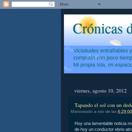
Crónicas d
Vicisitudes entrañables 
computín con poco tiempo
Mi propia Isla, mi espac
viernes, agosto 10, 2012
Tapando el sol con un dedo
Manoseado a eso de las
6:29:00
Hoy una lamentable noticia m
de hoy un conductor ebrio atro