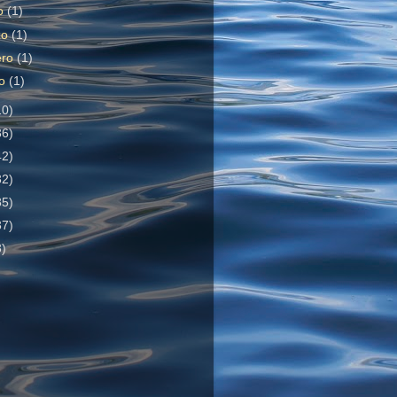
o
(1)
zo
(1)
ero
(1)
ro
(1)
10)
36)
42)
32)
85)
37)
3)