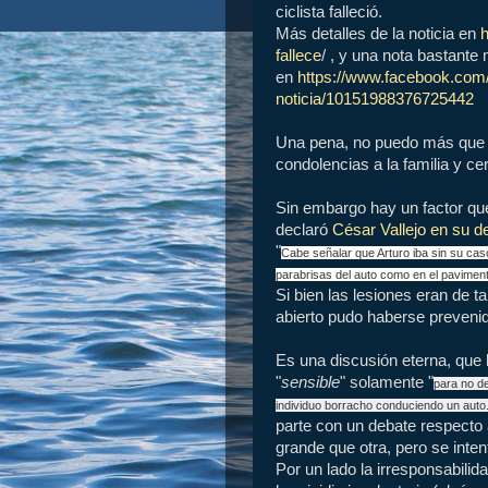
ciclista falleció.
Más detalles de la noticia en
h
fallece
/ , y una nota bastant
en
https://www.facebook.com/
noticia/10151988376725442
Una pena, no puedo más que l
condolencias a la familia y ce
Sin embargo hay un factor q
declaró
César Vallejo en su d
"
Cabe señalar que Arturo iba sin su cas
parabrisas del auto como en el pavimento
Si bien las lesiones eran de t
abierto pudo haberse prevenid
Es una discusión eterna, que l
"
sensible
" solamente "
para no de
individuo borracho conduciendo un auto
parte con un debate respecto
grande que otra, pero se inten
Por un lado la irresponsabili