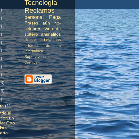
Tecnología
Reclamos
1)
personal
Pega
1)
Frases aún no-
3)
célebres
Vida de
2)
soltero
animalitos
Humor
Leyendas
4)
urbanas de la
3)
informática
Supervivencia
3)
Cuentos
7)
6)
13)
16)
5)
sto
(1)
ndo el
 con un
do: Otro
lista
erto