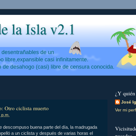
e la Isla v2.1
y desentrañables de un
 libre,expansible casi infinitamente.
io de desahogo (casi) libre de censura conocida.
¿Y quién
José I
: Otro ciclista muerto
Ver mi perf
 p.m.
e descompuso buena parte del día, la madrugada
Vicisitud
pelló a un ciclista y después de varias horas el
pasadas