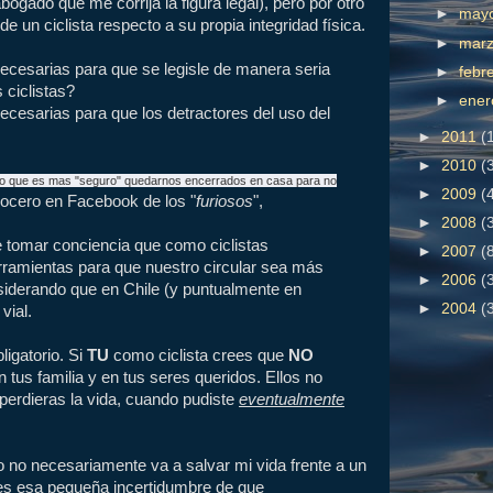
bogado que me corrija la figura legal), pero por otro
►
may
e un ciclista respecto a su propia integridad física.
►
mar
cesarias para que se legisle de manera seria
►
febr
 ciclistas?
►
ene
esarias para que los detractores del uso del
►
2011
(
►
2010
(
ndo que es mas "seguro" quedarnos encerrados en casa para no
►
2009
(
 vocero en Facebook de los "
furiosos
",
►
2008
(
de tomar conciencia que como ciclistas
►
2007
(
ramientas para que nuestro circular sea más
►
2006
(
siderando que en Chile (y puntualmente en
►
2004
(
vial.
ligatorio. Si
TU
como ciclista crees que
NO
n tus familia y en tus seres queridos. Ellos no
perdieras la vida, cuando pudiste
eventualmente
 no necesariamente va a salvar mi vida frente a un
 es esa pequeña incertidumbre de que