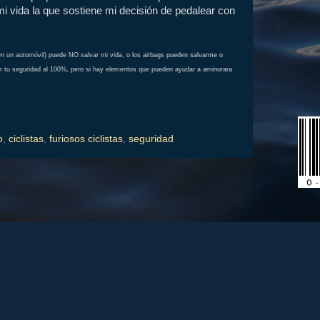
i vida la que sostiene mi decisión de pedalear con
(en un automóvil) puede NO salvar mi vida, o los airbags pueden salvarme o
 tu seguridad al 100%, pero si hay elementos que pueden ayudar a aminorara
o
,
ciclistas
,
furiosos ciclistas
,
seguridad