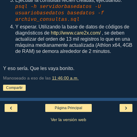
Ejecutar la consultas recién creadas, ejecutando:
psql -h servidorbasedatos -U
usuariobasedatos basedatos -f
archivo_consultas.sql
Y esperar. Utilizando la base de datos de códigos de
diagnósticos de
http://www.care2x.com/
, se deben
actualizar del orden de 13 mil registros lo que en una
máquina medianamente actualizada (Athlon x64, 4GB
de RAM) se demora alrededor de 2 minutos.
Y eso sería. Que les vaya bonito.
Manoseado a eso de las
11:46:00 a.m.
Compartir
‹
›
Página Principal
Ver la versión web