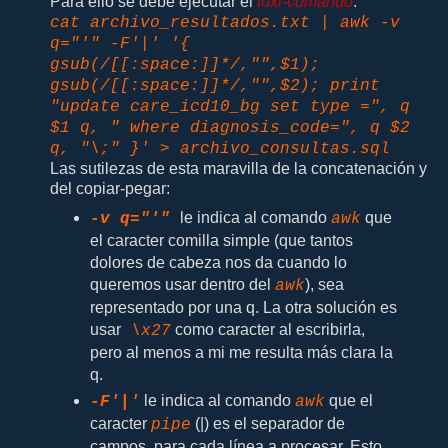
Para ello se debe ejecutar el
toxi-comando
:
cat archivo_resultados.txt | awk -v
q="'" -F'|' '{
gsub(/[[:space:]]*/,"",$1);
gsub(/[[:space:]]*/,"",$2); print
"update care_icd10_bg set type =", q
$1 q, " where diagnosis_code=", q $2
q, "\;" }' > archivo_consultas.sql
Las sutilezas de esta maravilla de la concatenación y
del copiar-pegar:
le indica al comando
que
-v q="'"
awk
el caracter comilla simple (que tantos
dolores de cabeza nos da cuando lo
queremos usar dentro del
), sea
awk
representado por una q. La otra solución es
usar
como caracter al escribirla,
\x27
pero al menos a mi me resulta más clara la
q.
le indica al comando
que el
-F'|'
awk
caracter
(|) es el separador de
pipe
campos, para cada línea a procesar. Esto