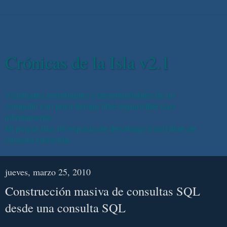
Crónicas de la Isla v2.1
Vicisitudes entrañables y desentrañables de un
computín con poco tiempo libre,expansible casi
infinitamente.
Mi propia Isla, mi espacio de desahogo (casi) libre de
censura conocida.
jueves, marzo 25, 2010
Construcción masiva de consultas SQL
desde una consulta SQL