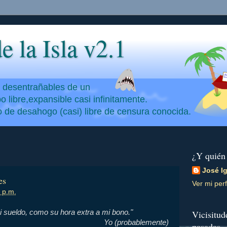
e la Isla v2.1
y desentrañables de un
 libre,expansible casi infinitamente.
io de desahogo (casi) libre de censura conocida.
¿Y quién
José I
es
Ver mi perf
 p.m.
i sueldo, como su hora extra a mi bono."
Vicisitud
Yo (probablemente)
pasadas