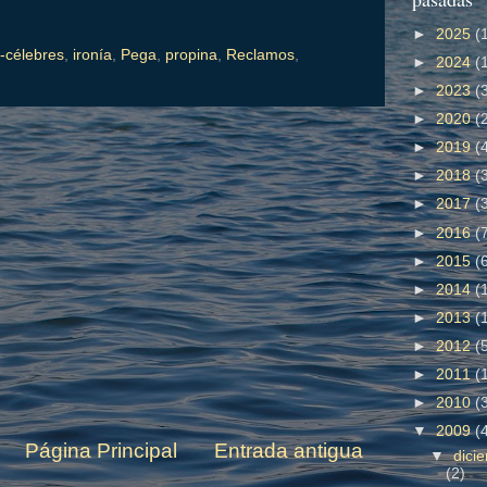
►
2025
(
-célebres
,
ironía
,
Pega
,
propina
,
Reclamos
,
►
2024
(
►
2023
(
►
2020
(
►
2019
(
►
2018
(
►
2017
(
►
2016
(
►
2015
(
►
2014
(
►
2013
(
►
2012
(
►
2011
(
►
2010
(
▼
2009
(
Página Principal
Entrada antigua
▼
dici
(2)