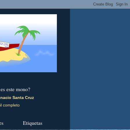
 es este mono?
gnacio Santa Cruz
il completo
es
Etiquetas