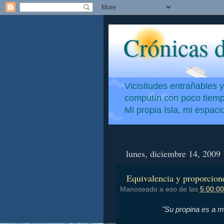
Crónicas d
Vicisitudes entrañables 
computín con poco tiempo
Mi propia Isla, mi espac
lunes, diciembre 14, 2009
Equivalencia y proporcion
Manoseado a eso de las
5:00:00
"Su propina es a m