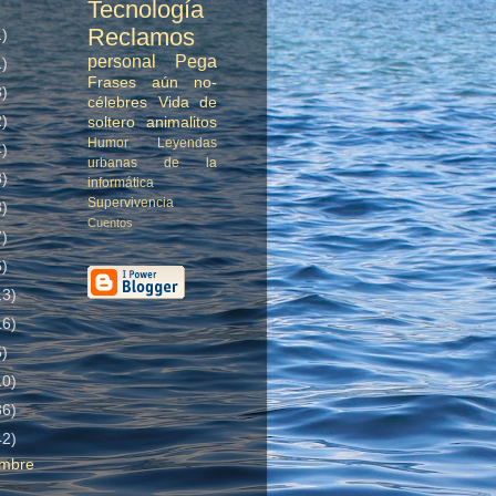
Tecnología
Reclamos
1)
personal
Pega
1)
Frases aún no-
3)
célebres
Vida de
2)
soltero
animalitos
Humor
Leyendas
4)
urbanas de la
3)
informática
Supervivencia
3)
Cuentos
7)
6)
13)
16)
5)
10)
36)
42)
embre