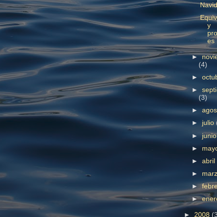
Navi
Equiv
y
pr
es
►
novi
(4)
►
octu
►
sept
(3)
►
ago
►
julio
►
juni
►
may
►
abri
►
mar
►
febr
►
ene
►
2008
(