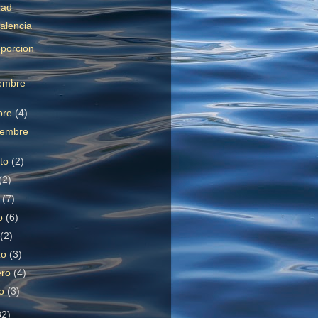
dad
alencia
oporcion
embre
bre
(4)
iembre
sto
(2)
(2)
o
(7)
o
(6)
l
(2)
zo
(3)
ero
(4)
ro
(3)
32)