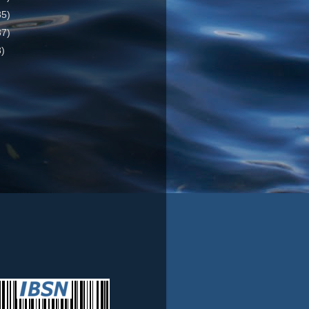
85)
37)
3)