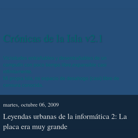
Crónicas de la Isla v2.1
Vicisitudes entrañables y desentrañables de un
computín con poco tiempo libre,expansible casi
infinitamente.
Mi propia Isla, mi espacio de desahogo (casi) libre de
censura conocida.
martes, octubre 06, 2009
Leyendas urbanas de la informática 2: La
placa era muy grande