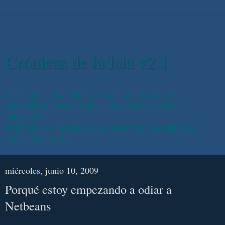
Crónicas de la Isla v2.1
Vicisitudes entrañables y desentrañables de un
computín con poco tiempo libre,expansible casi
infinitamente.
Mi propia Isla, mi espacio de desahogo (casi) libre de
censura conocida.
miércoles, junio 10, 2009
Porqué estoy empezando a odiar a
Netbeans