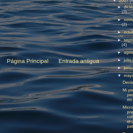
▼
2007
(
►
dici
(3)
►
novi
(2)
►
octu
►
sept
(4)
►
ago
►
julio
Página Principal
Entrada antigua
►
juni
▼
may
Decis
Mi pi
pe
mi
Micro
pr
cob
el 
pa