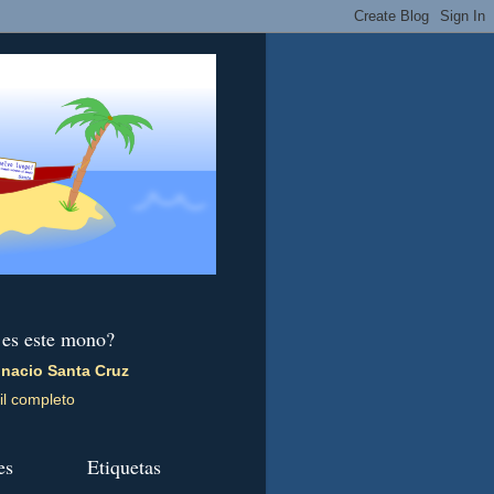
 es este mono?
gnacio Santa Cruz
il completo
es
Etiquetas