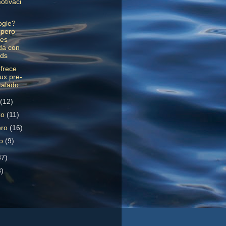
tivaci
ogle?
 pero
 es
da con
ods
ofrece
ux pre-
talado
l
(12)
zo
(11)
ero
(16)
ro
(9)
37)
3)