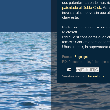
sus patentes. La parte más rid
patentado el Doble-Click
. Así
inventar algo nuevo sin que a
claro está.
Particularmente aquí se dice 
Microsoft.
Ridículo si consideras que tie
temes? Con los ahora concreto
Ubuntu Linux, la supremacía 
Fuente:
Engadget
PD:
Recuerde, lo leyó 1ero (en e
Vendría siendo:
Tecnología