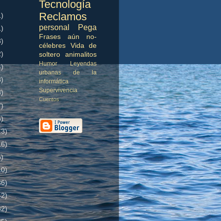
Tecnología
Reclamos
1)
personal
Pega
1)
Frases aún no-
3)
célebres
Vida de
2)
soltero
animalitos
Humor
Leyendas
4)
urbanas de la
3)
informática
Supervivencia
3)
Cuentos
7)
6)
13)
16)
5)
10)
36)
42)
32)