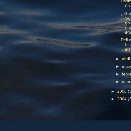
Desmo
ón
¿iGo
Sí,
no
na
iP
Dell 
Lin
ins
►
abri
►
mar
►
febr
►
ene
►
2006
(
►
2004
(