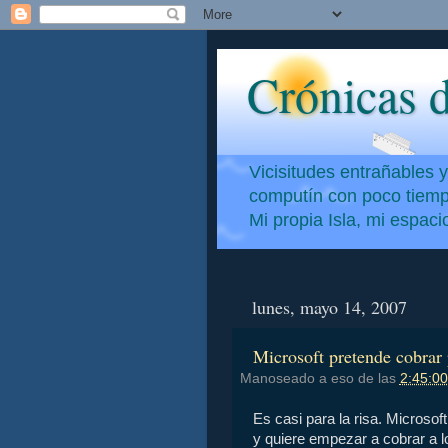
Crónicas d
Vicisitudes entrañables 
computín con poco tiempo
Mi propia Isla, mi espac
lunes, mayo 14, 2007
Microsoft pretende cobrar 
Manoseado a eso de las
2:45:00
Es casi para la risa. Micros
y quiere empezar a cobrar a l