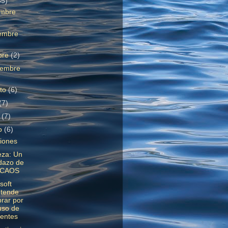
85)
embre
embre
bre
(2)
iembre
sto
(6)
(7)
o
(7)
o
(6)
iones
eza: Un
dazo de
 CAOS
soft
etende
rar por
uso de
tentes