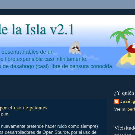
e la Isla v2.1
y desentrañables de un
 libre,expansible casi infinitamente.
io de desahogo (casi) libre de censura conocida.
¿Y quién
José I
por el uso de patentes
Ver mi perf
 p.m.
oft nuevamente pretende hacer ruido como siempre)
Vicisitud
os desarrolladores de Open Source, por el uso de
pasadas