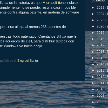
ícula de la historia, es que
Microsoft tiene incluso
 simplemente no se puede, resulta casi imposible
►
2025
(
tente contra alguna patente, en materia de software
►
2024
(
►
2023
(
►
2020
(
que Linux ultraja al menos 235 patentes de
►
2019
(
nen casi todo patentado. Cuéntanos Bill ¿a qué le
►
2018
(
s acuerdos de Dell, para distribuir laptops con
►
2017
(
de Windows va hacia abajo.
►
2016
(
►
2015
(
spañol) en el
Blog del Santa
►
2014
(
►
2013
(
►
2012
(
►
2011
(
►
2010
(
►
2009
(
►
2008
(