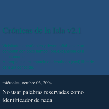
Crónicas de la Isla v2.1
Vicisitudes entrañables y desentrañables de un
computín con poco tiempo libre,expansible casi
infinitamente.
Mi propia Isla, mi espacio de desahogo (casi) libre de
censura conocida.
miércoles, octubre 06, 2004
No usar palabras reservadas como
identificador de nada